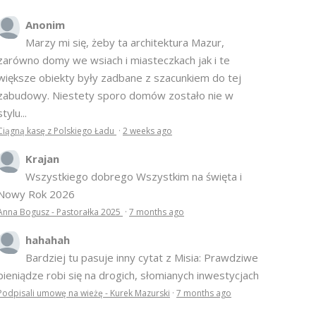
Anonim
Marzy mi się, żeby ta architektura Mazur,
zarówno domy we wsiach i miasteczkach jak i te
większe obiekty były zadbane z szacunkiem do tej
zabudowy. Niestety sporo domów zostało nie w
stylu...
Ciągną kasę z Polskiego Ładu
·
2 weeks ago
Krajan
Wszystkiego dobrego Wszystkim na święta i
Nowy Rok 2026
Anna Bogusz - Pastorałka 2025
·
7 months ago
hahahah
Bardziej tu pasuje inny cytat z Misia: Prawdziwe
pieniądze robi się na drogich, słomianych inwestycjach
Podpisali umowę na wieżę - Kurek Mazurski
·
7 months ago