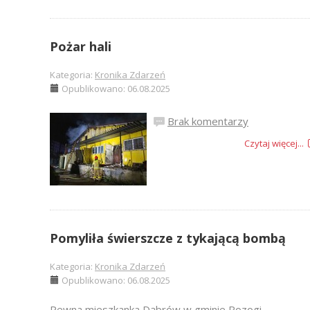
Pożar hali
Kategoria:
Kronika Zdarzeń
Opublikowano: 06.08.2025
Brak komentarzy
Czytaj więcej...
Pomyliła świerszcze z tykającą bombą
Kategoria:
Kronika Zdarzeń
Opublikowano: 06.08.2025
Pewna mieszkanka Dąbrów w gminie Rozogi