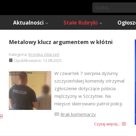
Aktualności
Stałe Rubryki
Ogłosz
Metalowy klucz argumentem w kłótni
Kategoria:
Kronika Zdarzeń
Opublikowano: 13.08.2025
W czwartek 7 sierpnia dyżurny
szczycieńskiej komendy otrzymał
zgłoszenie dotyczące pobicia
mężczyzny w Szczytnie. Na
miejsce skierowano patrol policji.
Brak komentarzy
Czytaj więcej...