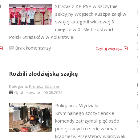
d
Strażak z KP PSP w Szczytnie
sekcyjny Wojciech Kuszpa zajął w
swojej kategorii wiekowej 3.
miejsce w XI Mistrzostwach
Polski Strażaków w Kolarstwie.
Brak komentarzy
Czytaj więcej...
Rozbili złodziejską szajkę
Kategoria:
Kronika Zdarzeń
Opublikowano: 06.08.2025
Policjanci z Wydziału
Kryminalnego szczycieńskiej
komendy zatrzymali pięć osób
podejrzanych o serię włamań i
kradzieży. Przestępcy włamywali