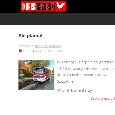
Ale plama!
Kategoria:
Kronika Zdarzeń
Opublikowano: 13.08.2025
W sobotę 9 sierpnia po godzinie
18.00 strażacy interweniowali na
ul. Kościuszki i Pasymskiej w
Szczytnie.
Brak komentarzy
Czytaj więcej...