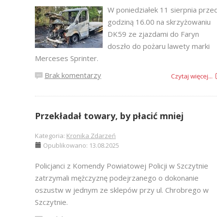
W poniedziałek 11 sierpnia prze
godziną 16.00 na skrzyżowaniu
DK59 ze zjazdami do Faryn
doszło do pożaru lawety marki
Merceses Sprinter.
Brak komentarzy
Czytaj więcej...
Przekładał towary, by płacić mniej
Kategoria:
Kronika Zdarzeń
Opublikowano: 13.08.2025
Policjanci z Komendy Powiatowej Policji w Szczytnie
zatrzymali mężczyznę podejrzanego o dokonanie
oszustw w jednym ze sklepów przy ul. Chrobrego w
Szczytnie.