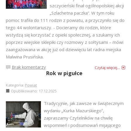
szczycieński finał ogólnopolskiej akcji
„Szlachetna paczka”. W tym roku
pomoc trafiła do 111 rodzin z powiatu, a przyczyniło się do
tego 44 wolontariuszy. - Docieramy do rodzin, które
wstydzą się korzystać z opieki społecznej, a szukamy ich
poprzez wiejskie sklepiki czy rozmowy z sołtysami – mówi
zaangażowana w akcję już od dziewięciu lat radna miejska
Malwina Prusińska.
Brak komentarzy
Czytaj więcej...
Rok w pigułce
Kategoria:
Powiat
Opublikowano: 17.12.2025
Tradycyjnie, jak zawsze w świątecznym
wydaniu „Kurka Mazurskiego”,
zapraszamy Czytelników na chwilę
wspomnień i podsumowań mijającego