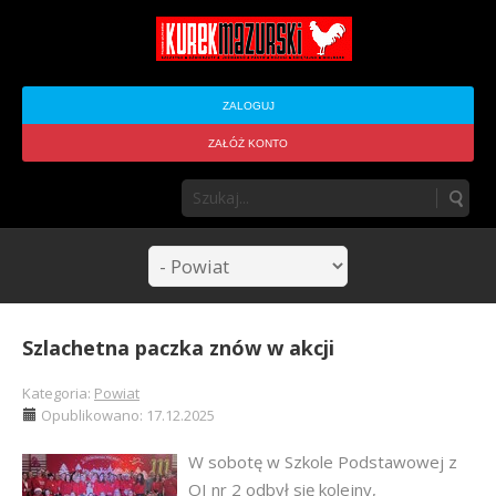
ZALOGUJ
ZAŁÓŻ KONTO
Szlachetna paczka znów w akcji
Kategoria:
Powiat
Opublikowano: 17.12.2025
W sobotę w Szkole Podstawowej z
OI nr 2 odbył się kolejny,