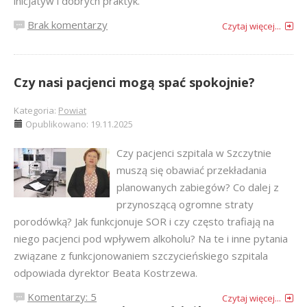
inicjatyw i dobrych praktyk.
Brak komentarzy
Czytaj więcej...
Czy nasi pacjenci mogą spać spokojnie?
Kategoria:
Powiat
Opublikowano: 19.11.2025
Czy pacjenci szpitala w Szczytnie
muszą się obawiać przekładania
planowanych zabiegów? Co dalej z
przynoszącą ogromne straty
porodówką? Jak funkcjonuje SOR i czy często trafiają na
niego pacjenci pod wpływem alkoholu? Na te i inne pytania
związane z funkcjonowaniem szczycieńskiego szpitala
odpowiada dyrektor Beata Kostrzewa.
Komentarzy: 5
Czytaj więcej...