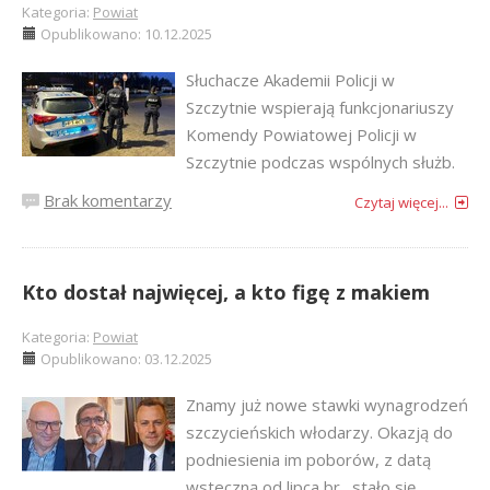
Kategoria:
Powiat
Opublikowano: 10.12.2025
Słuchacze Akademii Policji w
Szczytnie wspierają funkcjonariuszy
Komendy Powiatowej Policji w
Szczytnie podczas wspólnych służb.
Brak komentarzy
Czytaj więcej...
Kto dostał najwięcej, a kto figę z makiem
Kategoria:
Powiat
Opublikowano: 03.12.2025
Znamy już nowe stawki wynagrodzeń
szczycieńskich włodarzy. Okazją do
podniesienia im poborów, z datą
wsteczną od lipca br., stało się