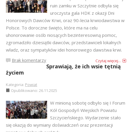
ruin zamku w Szczytnie odbyła się
uroczysta gala HDK z okazji Dni
Honorowych Dawców Krwi, oraz 90-lecia krwiodawstwa w
Polsce. To doroczne święto, które ma na celu
uhonorowanie osób niosących bezinteresowną pomoc,
zgromadziło dziesiątki dawców, przedstawicieli lokalnych
władz, oraz sympatyków idei honorowego dawstwa krwi.
Brak komentarzy
Czytaj więcej...
Sprawiają, że ich wsie tętnią
życiem
Kategoria:
Powiat
Opublikowano: 26.11.2025
W minioną sobotę odbyło się I Forum
Kół Gospodyń Wiejskich Powiatu
Szczycieńskiego. Wydarzenie stało
się okazją do wymiany doświadczeń oraz prezentacji