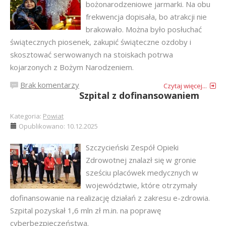
bożonarodzeniowe jarmarki. Na obu
frekwencja dopisała, bo atrakcji nie
brakowało. Można było posłuchać
świątecznych piosenek, zakupić świąteczne ozdoby i
skosztować serwowanych na stoiskach potrwa
kojarzonych z Bożym Narodzeniem.
Brak komentarzy
Czytaj więcej...
Szpital z dofinansowaniem
Kategoria:
Powiat
Opublikowano: 10.12.2025
Szczycieński Zespół Opieki
Zdrowotnej znalazł się w gronie
sześciu placówek medycznych w
województwie, które otrzymały
dofinansowanie na realizację działań z zakresu e-zdrowia.
Szpital pozyskał 1,6 mln zł m.in. na poprawę
cyberbezpieczeństwa.