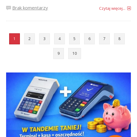
Brak komentarzy
Czytaj więcej...
1
2
3
4
5
6
7
8
9
10