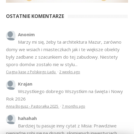
OSTATNIE KOMENTARZE
Anonim
Marzy mi się, żeby ta architektura Mazur, zarówno
domy we wsiach i miasteczkach jak i te większe obiekty
były zadbane z szacunkiem do tej zabudowy. Niestety
sporo domów zostało nie w stylu...
Ciągną kasę z Polskiego Ładu
·
2 weeks ago
Krajan
Wszystkiego dobrego Wszystkim na święta i Nowy
Rok 2026
Anna Bogusz - Pastorałka 2025
·
7 months ago
hahahah
Bardziej tu pasuje inny cytat z Misia: Prawdziwe
pieniądze robi się na drogich, słomianych inwestycjach