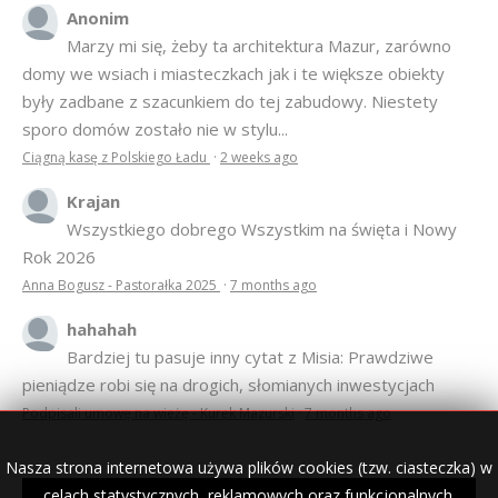
Anonim
Marzy mi się, żeby ta architektura Mazur, zarówno
domy we wsiach i miasteczkach jak i te większe obiekty
były zadbane z szacunkiem do tej zabudowy. Niestety
sporo domów zostało nie w stylu...
Ciągną kasę z Polskiego Ładu
·
2 weeks ago
Krajan
Wszystkiego dobrego Wszystkim na święta i Nowy
Rok 2026
Anna Bogusz - Pastorałka 2025
·
7 months ago
hahahah
Bardziej tu pasuje inny cytat z Misia: Prawdziwe
pieniądze robi się na drogich, słomianych inwestycjach
Podpisali umowę na wieżę - Kurek Mazurski
·
7 months ago
Nasza strona internetowa używa plików cookies (tzw. ciasteczka) w
celach statystycznych, reklamowych oraz funkcjonalnych.