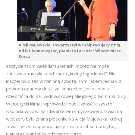
Alicji Majewskiej towarzyszył współpracujący z nią
od lat kompozytor, pianista i aranżer Włodzimierz
Korcz
szczycieńskim kalendarzu letnich imprez nie może
zabraknąć muzyki spod znaku „krainy łagodności”. Nie
inaczej było też w minioną sobotę. Tym razem jednak, z
powodu opadów deszczu, koncert przeniesiono z
dziedzińca do sali widowiskowej Miejskiego Domu Kultury.
W poetycki klimat wprowadził publiczność Krzysztof
Napiórkowski wraz z kwartetem smyczkowym. Gwiazdą
wieczoru była znana piosenkarka Alicja Majewska, której
towarzyszył współpracujący z nią od lat kompozytor,
pianista i aranżer Włodzimierz Korcz.