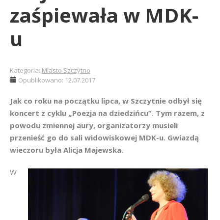
zaśpiewała w MDK-
u
Kategoria:
Miasto Szczytno
Opublikowano: 12.07.2017
Jak co roku na początku lipca, w Szczytnie odbył się
koncert z cyklu „Poezja na dziedzińcu”. Tym razem, z
powodu zmiennej aury, organizatorzy musieli
przenieść go do sali widowiskowej MDK-u. Gwiazdą
wieczoru była Alicja Majewska.
W