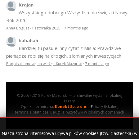
Krajan
Wszystkiego dobrego Wszystkim na święta i Nowy
Rok 2026
Anna Bogusz - Pastorałka 2025
·
7 months ago
hahahah
Bardziej tu pasuje inny cytat z Misia: Prawdziwe
pieniądze robi się na drogich, słomianych inwestycjach
Podpisali umowę na wieżę - Kurek Mazurski
·
7 months ago
© 2007–2018 Kurek Mazurski — archiwalne wydania lokalnej
gazety.
Opieka techniczna:
Konekt Sp. z o.o.
- kasy fiskalne,
terminale płatnicze, usługi IT, wizytówki w lokalnych domenach
Nasza strona internetowa używa plików cookies (tzw. ciasteczka) w