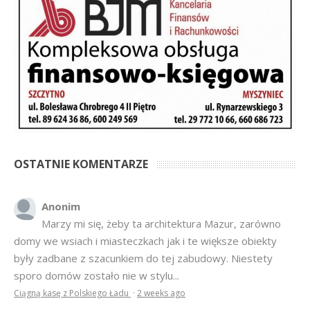
OSTATNIE KOMENTARZE
Anonim
Marzy mi się, żeby ta architektura Mazur, zarówno
domy we wsiach i miasteczkach jak i te większe obiekty
były zadbane z szacunkiem do tej zabudowy. Niestety
sporo domów zostało nie w stylu...
Ciągną kasę z Polskiego Ładu
·
2 weeks ago