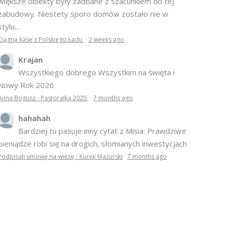
większe obiekty były zadbane z szacunkiem do tej
zabudowy. Niestety sporo domów zostało nie w
stylu...
Ciągną kasę z Polskiego Ładu
·
2 weeks ago
Krajan
Wszystkiego dobrego Wszystkim na święta i
Nowy Rok 2026
Anna Bogusz - Pastorałka 2025
·
7 months ago
hahahah
Bardziej tu pasuje inny cytat z Misia: Prawdziwe
pieniądze robi się na drogich, słomianych inwestycjach
Podpisali umowę na wieżę - Kurek Mazurski
·
7 months ago