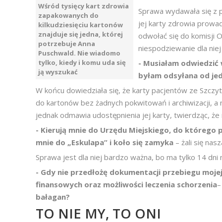
Wśród tysięcy kart zdrowia
Sprawa wydawała się z p
zapakowanych do
jej karty zdrowia prowa
kilkudziesięciu kartonów
znajduje się jedna, której
odwołać się do komisji 
potrzebuje Anna
niespodziewanie dla niej
Puschwald. Nie wiadomo
tylko, kiedy i komu uda się
- Musiałam odwiedzić 
ją wyszukać
byłam odsyłana od jed
W końcu dowiedziała się, że karty pacjentów ze Szczy
do kartonów bez żadnych pokwitowań i archiwizacji, a
jednak odmawia udostępnienia jej karty, twierdząc, ż
- Kierują mnie do Urzędu Miejskiego, do którego 
mnie do „Eskulapa” i koło się zamyka
– żali się nas
Sprawa jest dla niej bardzo ważna, bo ma tylko 14 dni 
- Gdy nie przedłożę dokumentacji przebiegu moj
finansowych oraz możliwości leczenia schorzenia
–
bałagan?
TO NIE MY, TO ONI