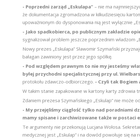
- Poprzedni zarząd „Eskulapa”
– nie ma najmniejszy
że dokumentacja zgromadzona w kilkudziesięciu karto
upoważnionym do dysponowania nią jest wyłącznie „Es
- Jako spadkobierca, po publicznym zakładzie opi
sygnalizował problem jeszcze poprzednim władzom „Esk
Nowy prezes „Eskulapa” Sławomir Szymański przyznaje,
bałagan zawiniony jest przez jego spółkę.
- Pod względem prawnym to nie my jesteśmy właśc
byłej przychodni specjalistycznej przy ul. Wielbar
protokołu zdawczo-odbiorczego.
- Czyli tak Bogiem 
W takim stanie zapakowane w kartony karty zdrowia tr
Zdaniem prezesa Szymańskiego „Eskulap” nie może od
- My przejęliśmy ciągłość tylko nad poradniami d
mamy spisane i zarchiwizowane także w postaci e
Te argumenty nie przekonują Lucjana Wołosa. Sekreta
medycznej jest „Eskulap” i na dowód powołuje się na r