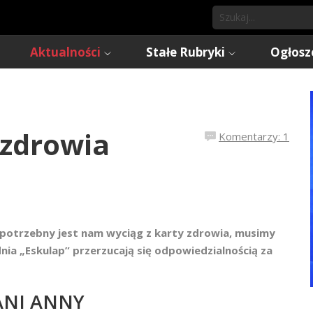
Aktualności
Stałe Rubryki
Ogłosz
 zdrowia
Komentarzy: 1
j i potrzebny jest nam wyciąg z karty zdrowia, musimy
dnia „Eskulap” przerzucają się odpowiedzialnością za
ANI ANNY