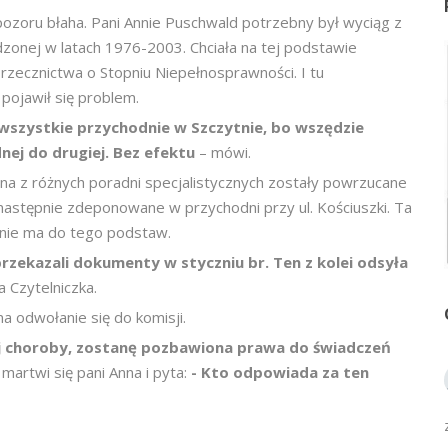
ozoru błaha. Pani Annie Puschwald potrzebny był wyciąg z
dzonej w latach 1976-2003. Chciała na tej podstawie
Orzecznictwa o Stopniu Niepełnosprawności. I tu
 pojawił się problem.
wszystkie przychodnie w Szczytnie, bo wszędzie
nej do drugiej. Bez efektu
– mówi.
tna z różnych poradni specjalistycznych zostały powrzucane
 następnie zdeponowane w przychodni przy ul. Kościuszki. Ta
e nie ma do tego podstaw.
przekazali dokumenty w styczniu br. Ten z kolei odsyła
za Czytelniczka.
na odwołanie się do komisji.
ej choroby, zostanę pozbawiona prawa do świadczeń
 martwi się pani Anna i pyta:
- Kto odpowiada za ten