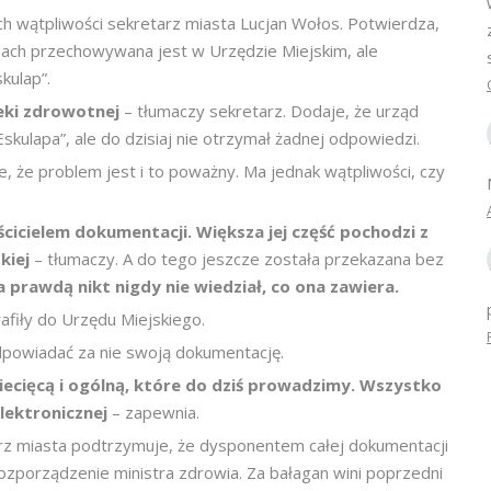
ch wątpliwości sekretarz miasta Lucjan Wołos. Potwierdza,
nach przechowywana jest w Urzędzie Miejskim, ale
kulap”.
eki zdrowotnej
– tłumaczy sekretarz. Dodaje, że urząd
ulapa”, ale do dzisiaj nie otrzymał żadnej odpowiedzi.
 że problem jest i to poważny. Ma jednak wątpliwości, czy
icielem dokumentacji. Większa jej część pochodzi z
skiej
– tłumaczy. A do tego jeszcze została przekazana bez
a prawdą nikt nigdy nie wiedział, co ona zawiera.
afiły do Urzędu Miejskiego.
powiadać za nie swoją dokumentację.
ziecięcą i ogólną, które do dziś prowadzimy. Wszystko
lektronicznej
– zapewnia.
rz miasta podtrzymuje, że dysponentem całej dokumentacji
ozporządzenie ministra zdrowia. Za bałagan wini poprzedni