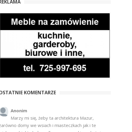
REKLAMA
OSTATNIE KOMENTARZE
Anonim
Marzy mi się, żeby ta architektura Mazur,
zarówno domy we wsiach i miasteczkach jak i te