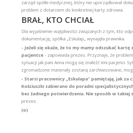
zarząd spółki medycznej, który nie uporządkował dokum
problem z dotarciem do konkretnej karty zdrowia.
BRAŁ, KTO CHCIAŁ
Dla wyjaśnienie wątpliwości związanych z tym, kto od
dokumentację, spółka „Eskulap„ wynajęła prawnika.
- Jeżeli się okaże, że to my mamy odszukać kartę
pacjentce
- zapowiada prezes. Przyznaje, że proble
sytuacji jak pani Anna mogą się znaleźć inni pacjenci. S
zgromadzone materiały zostaną zarchiwizowane, mogą 
- Starsi pracownicy „Eskulapa” pamiętają, jak za 
Kościuszki zabierano do poradni specjalistycznyc
bez żadnego potwierdzenia. Nie sposób w takiej s
prezes.
(o)