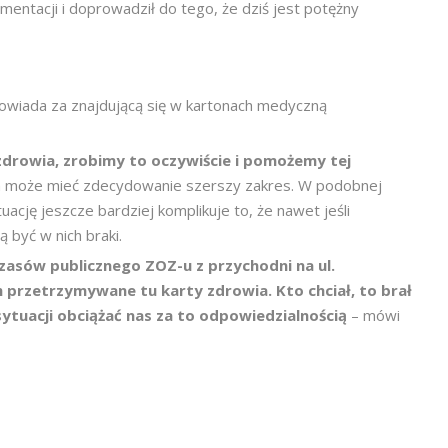
entacji i doprowadził do tego, że dziś jest potężny
powiada za znajdującą się w kartonach medyczną
 zdrowia, zrobimy to oczywiście i pomożemy tej
m może mieć zdecydowanie szerszy zakres. W podobnej
ytuację jeszcze bardziej komplikuje to, że nawet jeśli
być w nich braki.
czasów publicznego ZOZ-u z przychodni na ul.
h przetrzymywane tu karty zdrowia. Kto chciał, to brał
ytuacji obciążać nas za to odpowiedzialnością
– mówi