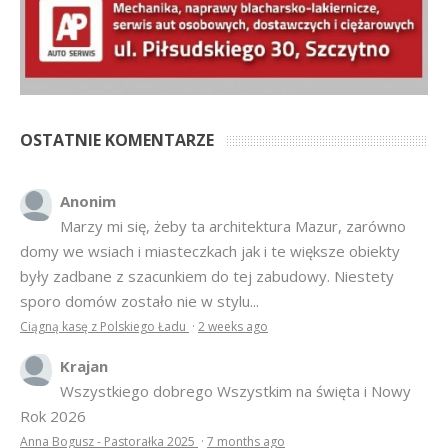
Anonim
Marzy mi się, żeby ta architektura Mazur, zarówno
domy we wsiach i miasteczkach jak i te większe obiekty
były zadbane z szacunkiem do tej zabudowy. Niestety
sporo domów zostało nie w stylu...
Ciągną kasę z Polskiego Ładu
·
2 weeks ago
Krajan
Wszystkiego dobrego Wszystkim na święta i Nowy
Rok 2026
Anna Bogusz - Pastorałka 2025
·
7 months ago
hahahah
Bardziej tu pasuje inny cytat z Misia: Prawdziwe
pieniądze robi się na drogich, słomianych inwestycjach
Podpisali umowę na wieżę - Kurek Mazurski
·
7 months ago