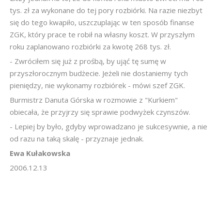
tys. zł za wykonane do tej pory rozbiórki. Na razie niezbyt
się do tego kwapiło, uszczuplając w ten sposób finanse
ZGK, który prace te robił na własny koszt. W przyszłym
roku zaplanowano rozbiórki za kwotę 268 tys. zł.
- Zwróciłem się już z prośbą, by ująć tę sumę w
przyszłorocznym budżecie. Jeżeli nie dostaniemy tych
pieniędzy, nie wykonamy rozbiórek - mówi szef ZGK.
Burmistrz Danuta Górska w rozmowie z "Kurkiem"
obiecała, że przyjrzy się sprawie podwyżek czynszów.
- Lepiej by było, gdyby wprowadzano je sukcesywnie, a nie
od razu na taką skalę - przyznaje jednak.
Ewa Kułakowska
2006.12.13