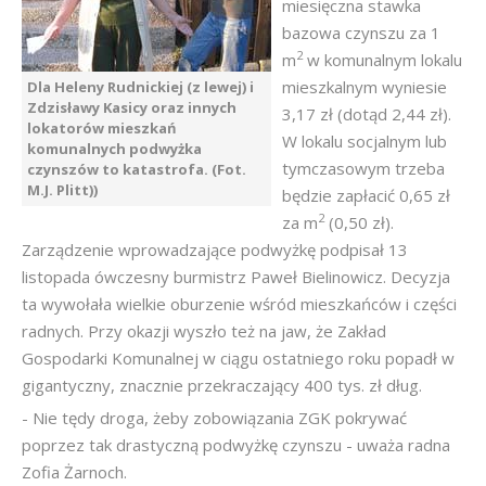
miesięczna stawka
bazowa czynszu za 1
2
m
w komunalnym lokalu
mieszkalnym wyniesie
Dla Heleny Rudnickiej (z lewej) i
Zdzisławy Kasicy oraz innych
3,17 zł (dotąd 2,44 zł).
lokatorów mieszkań
W lokalu socjalnym lub
komunalnych podwyżka
tymczasowym trzeba
czynszów to katastrofa. (Fot.
M.J. Plitt))
będzie zapłacić 0,65 zł
2
za m
(0,50 zł).
Zarządzenie wprowadzające podwyżkę podpisał 13
listopada ówczesny burmistrz Paweł Bielinowicz. Decyzja
ta wywołała wielkie oburzenie wśród mieszkańców i części
radnych. Przy okazji wyszło też na jaw, że Zakład
Gospodarki Komunalnej w ciągu ostatniego roku popadł w
gigantyczny, znacznie przekraczający 400 tys. zł dług.
- Nie tędy droga, żeby zobowiązania ZGK pokrywać
poprzez tak drastyczną podwyżkę czynszu - uważa radna
Zofia Żarnoch.