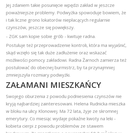
Jej zdaniem takie posunięcie wpędzi zakład w jeszcze
poważniejsze problemy. Podwyżka spowoduje bowiem, że
i tak liczne grono lokatorów niepłacących regularnie
czynszów, jeszcze się powiększy.
- ZGK sam kopie sobie grób - kwituje radna.
Postuluje też przeprowadzenie kontroli, która ma wyjaśnić,
skąd wzięło się tak duże zadłużenie oraz wskazać
możliwości pomocy zakładowi. Radna Żarnoch zamierza też
postulować do obecnej burmistrz, by ta przynajmniej
zmniejszyła rozmiary podwyżki.
ZAŁAMANI MIESZKAŃCY
Swojego oburzenia z powodu podniesienia czynszów nie
kryją najbardziej zainteresowani. Helena Rudnicka mieszka
w bloku na ulicy Klonowej. Ma 72 lata, żyje ze skromnej
emerytury. Co miesiąc wydaje pokaźne kwoty na leki -
kobieta cierpi z powodu problemów ze stawem
2