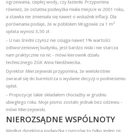
ogrzewania, ciepłej wody, czy łazienki. Przypomina
również, że ostatnia podwyżka miała miejsce w 2001 roku,
a stawka nie zmieniała się nawet o wskaźnik inflacji. Dla
2
porównania podaje, że w pobliskim Mrągowie za 1 m
opłata wynosi 3,50 zł.
- U nas średni czynsz nie osiąga nawet 1% wartości
odtworzeniowej budynku, jest bardzo niski i nie starcza
nam praktycznie na nic - mówi kierownik działu
technicznego ZGK Anna Niedźwiecka.
Dyrektor Mierzejewski przypomina, że wielokrotnie
zwracał się do burmistrza o wydanie decyzji o podniesieniu
opłat.
- Propozycje takie składałem chociażby w grudniu
ubiegłego roku. Moje pismo zostało jednak bez odzewu -
mówi Mierzejewski.
NIEROZSĄDNE WSPÓLNOTY
Według dyrektora podwyżka czynszów to tylko jeden ze