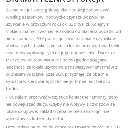
Zakład ma już szczegółowy plan redukcji zobowiązań.
Według szacunków, podwyżka czynszu pozwoli na
uzyskanie w przyszłym roku ok. 230 tys. zł. Kolejnym
krokiem ma być zwolnienie zakładu od płacenia podatku od
nieruchomości. ZGK postuluje również zmianę czynników
obniżających stawkę czynszu za lokale oraz wprowadzenie
czynników wpływających na jego podniesienie. Dyrektor
Mierzejewski zapowiada też bezwzględne ściąganie
należności za lokale użytkowe z rozwiązywaniem umów z
dłużnikami włącznie. Szef ZGK przyznaje, że obecnie
sytuacja w kierowanej przez niego firmie jest bardzo
trudna.
- Musiałem przerwać wszystkie konieczne remonty, żeby
nie powiększać długu. Gdyby nie wpływy z czynszów za
lokale usługowe, zakład trzeba by było zamknąć - nie
pozostawia złudzeń dyrektor.
Liczy jednak na to, że do końca roku miasto zwróci mu 103