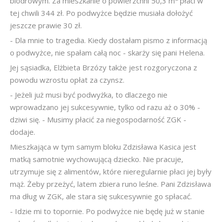
biodrowym. Za mieszkanie o powierzchni 50,3 m
płaci w
tej chwili 344 zł. Po podwyżce będzie musiała dołożyć
jeszcze prawie 30 zł.
- Dla mnie to tragedia. Kiedy dostałam pismo z informacją
o podwyżce, nie spałam całą noc - skarży się pani Helena.
Jej sąsiadka, Elżbieta Brzózy także jest rozgoryczona z
powodu wzrostu opłat za czynsz.
- Jeżeli już musi być podwyżka, to dlaczego nie
wprowadzano jej sukcesywnie, tylko od razu aż o 30% -
dziwi się. - Musimy płacić za niegospodarność ZGK -
dodaje.
Mieszkająca w tym samym bloku Zdzisława Kasica jest
matką samotnie wychowującą dziecko. Nie pracuje,
utrzymuje się z alimentów, które nieregularnie płaci jej były
mąż. Żeby przeżyć, latem zbiera runo leśne. Pani Zdzisława
ma dług w ZGK, ale stara się sukcesywnie go spłacać.
- Idzie mi to topornie. Po podwyżce nie będę już w stanie