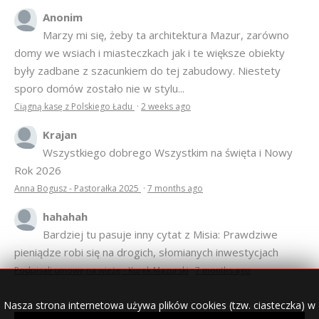
Anonim
Marzy mi się, żeby ta architektura Mazur, zarówno
domy we wsiach i miasteczkach jak i te większe obiekty
były zadbane z szacunkiem do tej zabudowy. Niestety
sporo domów zostało nie w stylu...
Ciągną kasę z Polskiego Ładu
·
2 weeks ago
Krajan
Wszystkiego dobrego Wszystkim na święta i Nowy
Rok 2026
Anna Bogusz - Pastorałka 2025
·
7 months ago
hahahah
Bardziej tu pasuje inny cytat z Misia: Prawdziwe
pieniądze robi się na drogich, słomianych inwestycjach
Podpisali umowę na wieżę - Kurek Mazurski
·
7 months ago
Nasza strona internetowa używa plików cookies (tzw. ciasteczka) w