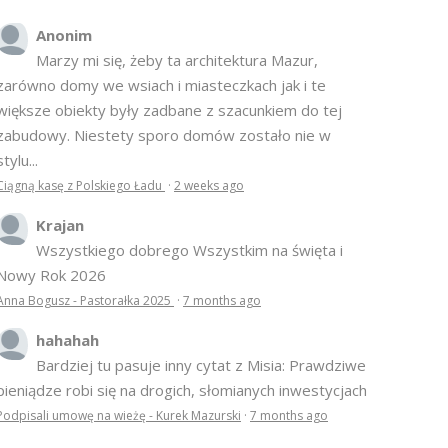
Anonim
Marzy mi się, żeby ta architektura Mazur,
zarówno domy we wsiach i miasteczkach jak i te
większe obiekty były zadbane z szacunkiem do tej
zabudowy. Niestety sporo domów zostało nie w
stylu...
Ciągną kasę z Polskiego Ładu
·
2 weeks ago
Krajan
Wszystkiego dobrego Wszystkim na święta i
Nowy Rok 2026
Anna Bogusz - Pastorałka 2025
·
7 months ago
hahahah
Bardziej tu pasuje inny cytat z Misia: Prawdziwe
pieniądze robi się na drogich, słomianych inwestycjach
Podpisali umowę na wieżę - Kurek Mazurski
·
7 months ago