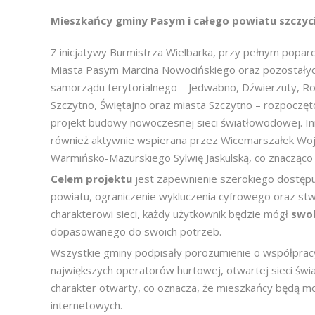
Mieszkańcy gminy Pasym i całego powiatu szczyc
Z inicjatywy Burmistrza Wielbarka, przy pełnym poparc
Miasta Pasym Marcina Nowocińskiego oraz pozostały
samorządu terytorialnego – Jedwabno, Dźwierzuty, Ro
Szczytno, Świętajno oraz miasta Szczytno – rozpoczę
projekt budowy nowoczesnej sieci światłowodowej. Ini
również aktywnie wspierana przez Wicemarszałek W
Warmińsko-Mazurskiego Sylwię Jaskulską, co znacząco
Celem projektu
jest zapewnienie szerokiego dostępu
powiatu, ograniczenie wykluczenia cyfrowego oraz st
charakterowi sieci, każdy użytkownik będzie mógł
swo
dopasowanego do swoich potrzeb.
Wszystkie gminy podpisały porozumienie o współprac
największych operatorów hurtowej, otwartej sieci św
charakter otwarty, co oznacza, że mieszkańcy będą m
internetowych.