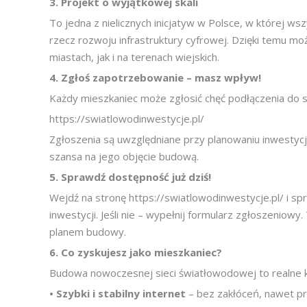
3.
Projekt o wyjątkowej skali
To jedna z nielicznych inicjatyw w Polsce, w której w
rzecz rozwoju infrastruktury cyfrowej. Dzięki temu mo
miastach, jak i na terenach wiejskich.
4.
Zgłoś zapotrzebowanie – masz wpływ!
Każdy mieszkaniec może zgłosić chęć podłączenia do 
https://swiatlowodinwestycje.pl/
Zgłoszenia są uwzględniane przy planowaniu inwestycj
szansa na jego objęcie budową.
5.
Sprawdź dostępność już dziś!
Wejdź na stronę https://swiatlowodinwestycje.pl/ i sp
inwestycji. Jeśli nie – wypełnij formularz zgłoszenio
planem budowy.
6.
Co zyskujesz jako mieszkaniec?
Budowa nowoczesnej sieci światłowodowej to realne kor
•
Szybki i stabilny internet
– bez zakłóceń, nawet pr