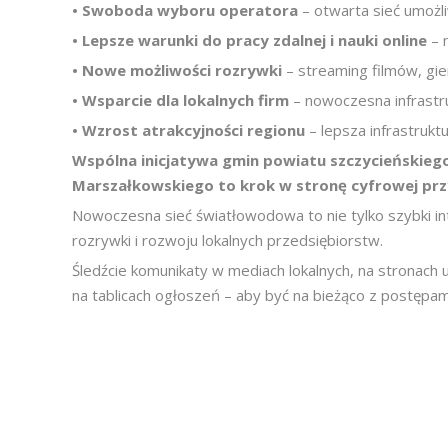
•
Swoboda wyboru operatora
– otwarta sieć umoż
•
Lepsze warunki do pracy zdalnej i nauki online
– 
•
Nowe możliwości rozrywki
– streaming filmów, gi
•
Wsparcie dla lokalnych firm
– nowoczesna infrastru
•
Wzrost atrakcyjności regionu
– lepsza infrastrukt
Wspólna inicjatywa gmin powiatu szczycieńskiego
Marszałkowskiego to krok w stronę cyfrowej przy
Nowoczesna sieć światłowodowa to nie tylko szybki int
rozrywki i rozwoju lokalnych przedsiębiorstw.
Śledźcie komunikaty w mediach lokalnych, na stronach
na tablicach ogłoszeń – aby być na bieżąco z postępami