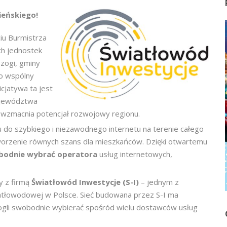
ieńskiego!
iu Burmistrza
ch jednostek
zogi, gminy
to wspólny
cjatywa ta jest
ojewództwa
 wzmacnia potencjał rozwojowy regionu.
 do szybkiego i niezawodnego internetu na terenie całego
worzenie równych szans dla mieszkańców. Dzięki otwartemu
bodnie wybrać operatora
usług internetowych,
y z firmą
Światłowód Inwestycje (S-I)
– jednym z
iatłowodowej w Polsce. Sieć budowana przez S-I ma
ogli swobodnie wybierać spośród wielu dostawców usług