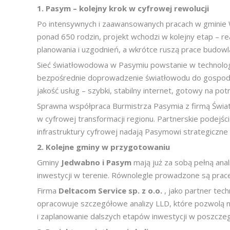
1.
Pasym – kolejny krok w cyfrowej rewolucji
Po intensywnych i zaawansowanych pracach w gminie 
ponad 650 rodzin, projekt wchodzi w kolejny etap – re
planowania i uzgodnień, a wkrótce ruszą prace budowl
Sieć światłowodowa w Pasymiu powstanie w technolog
bezpośrednie doprowadzenie światłowodu do gospod
jakość usług – szybki, stabilny internet, gotowy na 
Sprawna współpraca Burmistrza Pasymia z firmą Świat
w cyfrowej transformacji regionu. Partnerskie podejści
infrastruktury cyfrowej nadają Pasymowi strategiczne
2.
Kolejne gminy
w przygotowaniu
Gminy
Jedwabno i Pasym
mają już za sobą pełną ana
inwestycji w terenie. Równolegle prowadzone są prace 
Firma
Deltacom Service sp. z o.o.
, jako partner tec
opracowuje szczegółowe analizy LLD, które pozwolą 
i zaplanowanie dalszych etapów inwestycji w poszcze