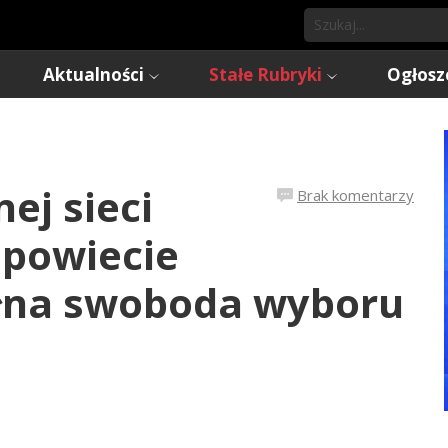
Aktualności
Stałe Rubryki
Ogłosz
j sieci
Brak komentarzy
 powiecie
ełna swoboda wyboru