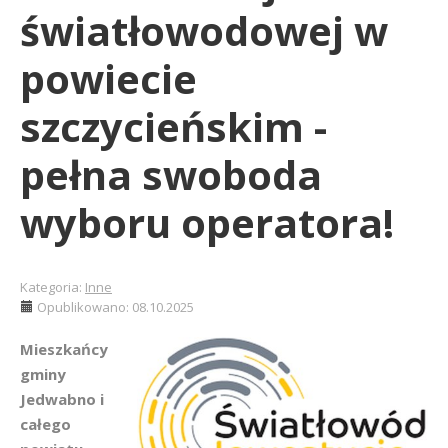
światłowodowej w
powiecie
szczycieńskim -
pełna swoboda
wyboru operatora!
Kategoria:
Inne
Opublikowano: 08.10.2025
Mieszkańcy
gminy
Jedwabno i
całego