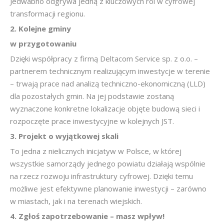
Jedwabno odgrywa jedną z kluczowych ról w cyfrowej
transformacji regionu.
2. Kolejne gminy
w przygotowaniu
Dzięki współpracy z firmą Deltacom Service sp. z o.o. –
partnerem technicznym realizującym inwestycje w terenie
– trwają prace nad analizą techniczno-ekonomiczną (LLD)
dla pozostałych gmin. Na jej podstawie zostaną
wyznaczone konkretne lokalizacje objęte budową sieci i
rozpoczęte prace inwestycyjne w kolejnych JST.
3. Projekt
o wyjątkowej skali
To jedna z nielicznych inicjatyw w Polsce, w której
wszystkie samorządy jednego powiatu działają wspólnie
na rzecz rozwoju infrastruktury cyfrowej. Dzięki temu
możliwe jest efektywne planowanie inwestycji – zarówno
w miastach, jak i na terenach wiejskich.
4. Zgłoś zapotrzebowanie – masz wpływ!