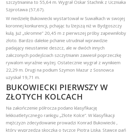
szczytnianina to 55,64 m. Wygrał Oskar Stachnik z Uczniaka
Szprotawa (57,67).
W niedzielę Bukowiecki wystartował w Suwałkach w swojej
koronnej konkurencji, pchając tu lżejszą niż w Bydgoszczy
kulą. Już „skromne” 20,45 m z pierwszej próby zapewniłoby
złoto. Bardzo dalekie pchanie utrudniał wprawdzie
padający nieustannie deszcz, ale w dwóch innych
zaliczonych podejściach szczytnianin zawiesił poprzeczkę
rywalom wyraźnie wyżej. Ostatecznie wygrał z wynikiem
22,29 m. Drugi na podium Szymon Mazur z Sosnowca
uzyskał 19,71 m.
BUKOWIECKI PIERWSZY W
ZŁOTYCH KOLCACH
Na zakończenie półrocza podano klasyfikację
lekkoatletycznego rankigu „Złote Kolce”. W klasyfikacji
mężczyzn zdecydowanie prowadzi Konrad Bukowiecki ,
który wyprzedza skoczka o tyczce Piotra Liska. Stawce pań