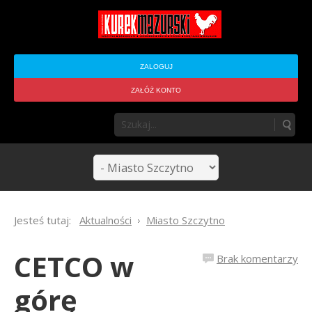
ZALOGUJ
ZAŁÓŻ KONTO
Jesteś tutaj:
Aktualności
Miasto Szczytno
CETCO w
Brak komentarzy
górę