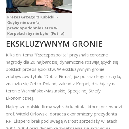
Prezes Grzegorz Kubicki: -
Gdyby nie strefa,
prawdopodobnie Cetco w
Korpelach by nie było. (Fot. o)
EKSKLUZYWNYM GRONIE
Kilka dni temu "Rzeczpospolita" przyznała coroczne
nagrody dla 20 najbardziej dynamicznie rozwijających się
polskich przedsiębiorstw. W ekskluzywnym gronie
zdobywców tytułu "Dobra Firma", już po raz drugi z rzędu,
znalazło się Cetco-Poland, zakład z Korpel, działający na
terenie Warmińsko-Mazurskiej Specjalnej Strefy
Ekonomicznej.
Najlepsze polskie firmy wybrała kapituła, której przewodzi
prof. Witold Orłowski, doradca ekonomiczny prezydenta
RP. Eksperci brali pod uwagę wzrost sprzedaży w latach
2001-2004 oraz dynamikę zwiększania się aktywów i