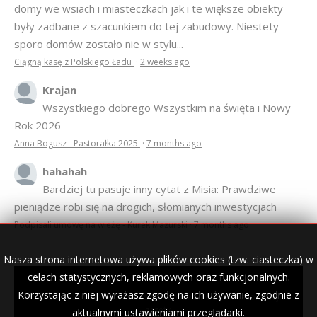
domy we wsiach i miasteczkach jak i te większe obiekty
były zadbane z szacunkiem do tej zabudowy. Niestety
sporo domów zostało nie w stylu...
Ciągną kasę z Polskiego Ładu
·
2 weeks ago
Krajan
Wszystkiego dobrego Wszystkim na święta i Nowy
Rok 2026
Anna Bogusz - Pastorałka 2025
·
7 months ago
hahahah
Bardziej tu pasuje inny cytat z Misia: Prawdziwe
pieniądze robi się na drogich, słomianych inwestycjach
Podpisali umowę na wieżę - Kurek Mazurski
·
7 months ago
Nasza strona internetowa używa plików cookies (tzw. ciasteczka) w
celach statystycznych, reklamowych oraz funkcjonalnych.
Korzystając z niej wyrażasz zgodę na ich używanie, zgodnie z
© 2007–2018 Kurek Mazurski — archiwalne wydania lokalnej
gazety.
aktualnymi ustawieniami przeglądarki.