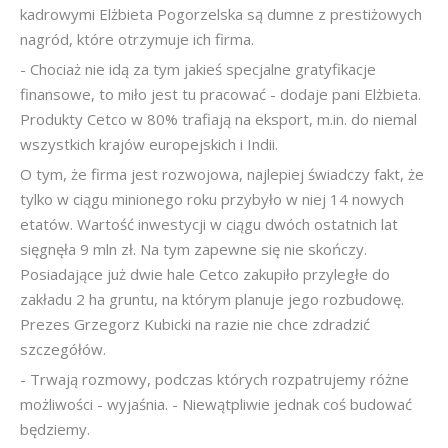
kadrowymi Elżbieta Pogorzelska są dumne z prestiżowych
nagród, które otrzymuje ich firma.
- Chociaż nie idą za tym jakieś specjalne gratyfikacje
finansowe, to miło jest tu pracować - dodaje pani Elżbieta.
Produkty Cetco w 80% trafiają na eksport, m.in. do niemal
wszystkich krajów europejskich i Indii.
O tym, że firma jest rozwojowa, najlepiej świadczy fakt, że
tylko w ciągu minionego roku przybyło w niej 14 nowych
etatów. Wartość inwestycji w ciągu dwóch ostatnich lat
sięgnęła 9 mln zł. Na tym zapewne się nie skończy.
Posiadające już dwie hale Cetco zakupiło przyległe do
zakładu 2 ha gruntu, na którym planuje jego rozbudowę.
Prezes Grzegorz Kubicki na razie nie chce zdradzić
szczegółów.
- Trwają rozmowy, podczas których rozpatrujemy różne
możliwości - wyjaśnia. - Niewątpliwie jednak coś budować
będziemy.