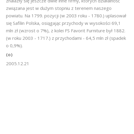
znalazły się jeszcze dwie inne firmy, których działalność
związana jest w dużym stopniu z terenem naszego
powiatu. Na 1799. pozycji (w 2003 roku - 1780.) uplasował
się Safilin Polska, osiągając przychody w wysokości 69,1
mln zł (wzrost o 7%), z kolei FS Favorit Furniture był 1882.
(w roku 2003 - 1717.) z przychodami - 64,5 mln zł (spadek
o 0,9%).
(o)
2005.12.21