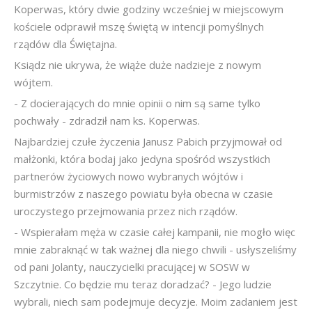
Koperwas, który dwie godziny wcześniej w miejscowym
kościele odprawił mszę świętą w intencji pomyślnych
rządów dla Świętajna.
Ksiądz nie ukrywa, że wiąże duże nadzieje z nowym
wójtem.
- Z docierających do mnie opinii o nim są same tylko
pochwały - zdradził nam ks. Koperwas.
Najbardziej czułe życzenia Janusz Pabich przyjmował od
małżonki, która bodaj jako jedyna spośród wszystkich
partnerów życiowych nowo wybranych wójtów i
burmistrzów z naszego powiatu była obecna w czasie
uroczystego przejmowania przez nich rządów.
- Wspierałam męża w czasie całej kampanii, nie mogło więc
mnie zabraknąć w tak ważnej dla niego chwili - usłyszeliśmy
od pani Jolanty, nauczycielki pracującej w SOSW w
Szczytnie. Co będzie mu teraz doradzać? - Jego ludzie
wybrali, niech sam podejmuje decyzje. Moim zadaniem jest