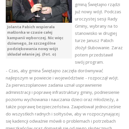
gminą Świętajno rządzi
już nowy wójt. Podczas
uroczystej sesji Rady
Gminy, wybrany na to
Jolanta Pabich wspierała
małżonka w czasie całej
stanowisko w drugiej
kampanii wyborczej. Nic więc
turze Janusz Pabich
dziwnego, że szczególne
złożył ślubowanie. Zaraz
podziękowania nowy wójt
składał włanie jej. (Fot. o)
potem przedstawił
swój program.
- Czas, aby gmina Świętajno zaczęła dorównywać
najlepszym w powiecie i województwie - rozpoczął wójt.
Za pierwszoplanowe zadania uznał usprawnienie
administracji i poprawę infrastruktury gminy, podniesienie
poziomu wychowania i nauczania dzieci oraz młodzieży, a
także poprawę bezpieczeństwa. Zaapelował jednocześnie
do wszystkich radnych i sołtysów, aby w rozpoczynającej
się kadencji odważnie mówili o problemach i potrzebach
mieszkańców oraz domagali się od niego skutecznych