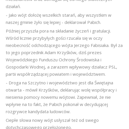
działań.
- Jako wójt dołożę wszelkich starań, aby wszystkim w
naszej gminie żyło się lepiej - deklarował Pabich.
Później przyszła pora na składanie życzeń i gratulacji.
Wśród licznie przybyłych gości rzucała się w oczy
nieobecność odchodzącego wójta Jerzego Fabisiaka. Był za
to jego poprzednik Adam Krzyśków, dziś prezes
Wojewódzkiego Funduszu Ochrony Środowiska i
Gospodarki Wodnej, a zarazem wpływowy działacz PSL,
partii współrządzącej powiatem i województwem.
- Droga na Szczytno i województwo jest dla Świętajna
otwarta - mówił Krzyśków, deklarując wolę współpracy i
niesienia pomocy nowemu wójtowi. Zapewniał, że nie
wpłynie na to fakt, że Pabich pokonał w decydującej
rozgrywce kandydata ludowców.
Ciepłe słowa nowy wójt usłyszał też od swego
dotychczasowego przełożonego.