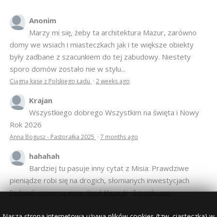
Anonim
Marzy mi się, żeby ta architektura Mazur, zarówno
domy we wsiach i miasteczkach jak i te większe obiekty
były zadbane z szacunkiem do tej zabudowy. Niestety
sporo domów zostało nie w stylu...
Ciągną kasę z Polskiego Ładu
·
2 weeks ago
Krajan
Wszystkiego dobrego Wszystkim na święta i Nowy
Rok 2026
Anna Bogusz - Pastorałka 2025
·
7 months ago
hahahah
Bardziej tu pasuje inny cytat z Misia: Prawdziwe
pieniądze robi się na drogich, słomianych inwestycjach
Podpisali umowę na wieżę - Kurek Mazurski
·
7 months ago
Nasza strona internetowa używa plików cookies (tzw. ciasteczka) w