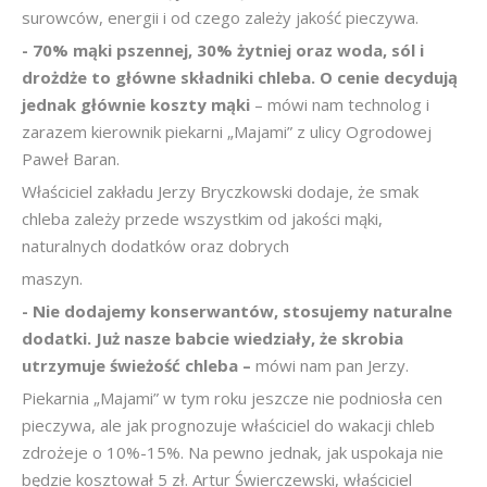
surowców, energii i od czego zależy jakość pieczywa.
- 70% mąki pszennej, 30% żytniej oraz woda, sól i
drożdże to główne składniki chleba. O cenie decydują
jednak głównie koszty mąki
– mówi nam technolog i
zarazem kierownik piekarni „Majami” z ulicy Ogrodowej
Paweł Baran.
Właściciel zakładu Jerzy Bryczkowski dodaje, że smak
chleba zależy przede wszystkim od jakości mąki,
naturalnych dodatków oraz dobrych
maszyn.
- Nie dodajemy konserwantów, stosujemy naturalne
dodatki. Już nasze babcie wiedziały, że skrobia
utrzymuje świeżość chleba –
mówi nam pan Jerzy.
Piekarnia „Majami” w tym roku jeszcze nie podniosła cen
pieczywa, ale jak prognozuje właściciel do wakacji chleb
zdrożeje o 10%-15%. Na pewno jednak, jak uspokaja nie
będzie kosztował 5 zł. Artur Świerczewski, właściciel