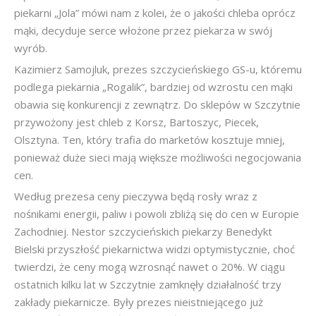
piekarni „Jola” mówi nam z kolei, że o jakości chleba oprócz
mąki, decyduje serce włożone przez piekarza w swój
wyrób.
Kazimierz Samojluk, prezes szczycieńskiego GS-u, któremu
podlega piekarnia „Rogalik”, bardziej od wzrostu cen mąki
obawia się konkurencji z zewnątrz. Do sklepów w Szczytnie
przywożony jest chleb z Korsz, Bartoszyc, Piecek,
Olsztyna. Ten, który trafia do marketów kosztuje mniej,
ponieważ duże sieci mają większe możliwości negocjowania
cen.
Według prezesa ceny pieczywa będą rosły wraz z
nośnikami energii, paliw i powoli zbliżą się do cen w Europie
Zachodniej. Nestor szczycieńskich piekarzy Benedykt
Bielski przyszłość piekarnictwa widzi optymistycznie, choć
twierdzi, że ceny mogą wzrosnąć nawet o 20%. W ciągu
ostatnich kilku lat w Szczytnie zamknęły działalność trzy
zakłady piekarnicze. Były prezes nieistniejącego już