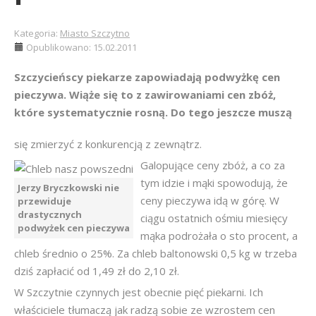
Kategoria:
Miasto Szczytno
Opublikowano: 15.02.2011
Szczycieńscy piekarze zapowiadają podwyżkę cen
pieczywa. Wiąże się to z zawirowaniami cen zbóż,
które systematycznie rosną. Do tego jeszcze muszą
się zmierzyć z konkurencją z zewnątrz.
Galopujące ceny zbóż, a co za
tym idzie i mąki spowodują, że
Jerzy Bryczkowski nie
ceny pieczywa idą w górę. W
przewiduje
drastycznych
ciągu ostatnich ośmiu miesięcy
podwyżek cen pieczywa
mąka podrożała o sto procent, a
chleb średnio o 25%. Za chleb baltonowski 0,5 kg w trzeba
dziś zapłacić od 1,49 zł do 2,10 zł.
W Szczytnie czynnych jest obecnie pięć piekarni. Ich
właściciele tłumaczą jak radzą sobie ze wzrostem cen