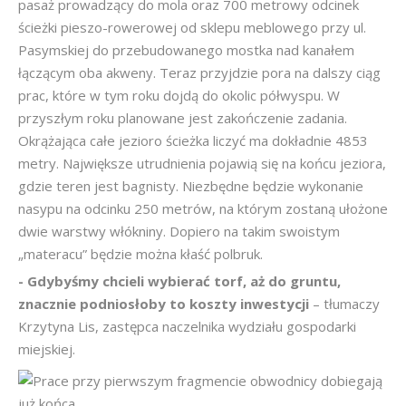
pasaż prowadzący do mola oraz 700 metrowy odcinek
ścieżki pieszo-rowerowej od sklepu meblowego przy ul.
Pasymskiej do przebudowanego mostka nad kanałem
łączącym oba akweny. Teraz przyjdzie pora na dalszy ciąg
prac, które w tym roku dojdą do okolic półwyspu. W
przyszłym roku planowane jest zakończenie zadania.
Okrążająca całe jezioro ścieżka liczyć ma dokładnie 4853
metry. Największe utrudnienia pojawią się na końcu jeziora,
gdzie teren jest bagnisty. Niezbędne będzie wykonanie
nasypu na odcinku 250 metrów, na którym zostaną ułożone
dwie warstwy włókniny. Dopiero na takim swoistym
„materacu” będzie można kłaść polbruk.
- Gdybyśmy chcieli wybierać torf, aż do gruntu,
znacznie podniosłoby to koszty inwestycji
– tłumaczy
Krzytyna Lis, zastępca naczelnika wydziału gospodarki
miejskiej.