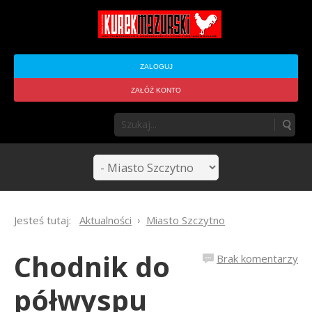
ZALOGUJ
ZAŁÓŻ KONTO
Jesteś tutaj:
Aktualności
Miasto Szczytno
Chodnik do
Brak komentarzy
półwyspu