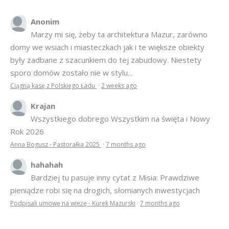
Anonim
Marzy mi się, żeby ta architektura Mazur, zarówno
domy we wsiach i miasteczkach jak i te większe obiekty
były zadbane z szacunkiem do tej zabudowy. Niestety
sporo domów zostało nie w stylu...
Ciągną kasę z Polskiego Ładu
·
2 weeks ago
Krajan
Wszystkiego dobrego Wszystkim na święta i Nowy
Rok 2026
Anna Bogusz - Pastorałka 2025
·
7 months ago
hahahah
Bardziej tu pasuje inny cytat z Misia: Prawdziwe
pieniądze robi się na drogich, słomianych inwestycjach
Podpisali umowę na wieżę - Kurek Mazurski
·
7 months ago