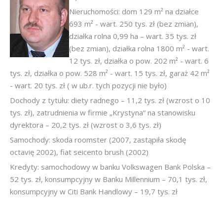
Nieruchomości: dom 129 m² na działce
693 m² - wart. 250 tys. zł (bez zmian),
działka rolna 0,99 ha – wart. 35 tys. zł
(bez zmian), działka rolna 1800 m² - wart.
12 tys. zł, działka o pow. 202 m² - wart. 6
tys. zł, działka o pow. 528 m² - wart. 15 tys. zł, garaż 42 m²
- wart. 20 tys. zł ( w ub.r. tych pozycji nie było)
Dochody z tytułu: diety radnego – 11,2 tys. zł (wzrost o 10
tys. zł), zatrudnienia w firmie „Krystyna” na stanowisku
dyrektora – 20,2 tys. zł (wzrost o 3,6 tys. zł)
Samochody: skoda roomster (2007, zastąpiła skodę
octavię 2002), fiat seicento brush (2002)
Kredyty: samochodowy w banku Volkswagen Bank Polska –
52 tys. zł, konsumpcyjny w Banku Millennium – 70,1 tys. zł,
konsumpcyjny w Citi Bank Handlowy – 19,7 tys. zł