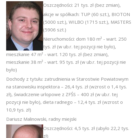
Oszczędności: 21 tys. zł (bez zmian),
akcje w spółkach: TUP (60 szt.), BIOTON
(5000 szt.), WILBO (1715 szt.), MASTERS
(5906 szt.)
Nieruchomości: dom 180 m² - wart. 250
tys. zł (w ub.r. tej pozycji nie było),
mieszkanie 47 m² - wart. 120 tys. zł (bez zmian),
mieszkanie 38 m² - wart. 95 tys. zł (w ub.r. tej pozycji nie
było)
Dochody z tytułu: zatrudnienia w Starostwie Powiatowym
na stanowisku inspektora – 26,4 tys. zł (wzrost o 1,4 tys.
zł), świadczenie urlopowe z ZFŚS – 400 zł (w ub.r. tej
pozycji nie było), dieta radnego – 12,4 tys. zł (wzrost o
10,9 tys. zł)
Dariusz Malinowski, radny miejski
Oszczędności: 4,5 tys. zł (ubyło 22,2 tys.
zł)