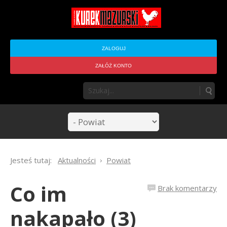
ZALOGUJ
ZAŁÓŻ KONTO
Jesteś tutaj:
Aktualności
Powiat
Co im
Brak komentarzy
nakapało (3)