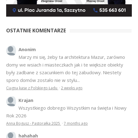
OSTATNIE KOMENTARZE
Anonim
Marzy mi się, żeby ta architektura Mazur, zarówno
domy we wsiach i miasteczkach jak i te większe obiekty
były zadbane z szacunkiem do tej zabudowy. Niestety
sporo domów zostało nie w stylu...
Ciągną kasę z Polskiego Ładu
·
2 weeks ago
Krajan
Wszystkiego dobrego Wszystkim na święta i Nowy
Rok 2026
Anna Bogusz - Pastorałka 2025
·
7 months ago
hahahah