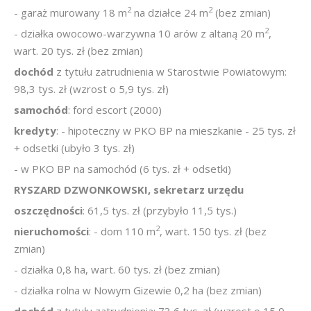
2
2
- garaż murowany 18 m
na działce 24 m
(bez zmian)
2
- działka owocowo-warzywna 10 arów z altaną 20 m
,
wart. 20 tys. zł (bez zmian)
dochód
z tytułu zatrudnienia w Starostwie Powiatowym:
98,3 tys. zł (wzrost o 5,9 tys. zł)
samochód
: ford escort (2000)
kredyty
: - hipoteczny w PKO BP na mieszkanie - 25 tys. zł
+ odsetki (ubyło 3 tys. zł)
- w PKO BP na samochód (6 tys. zł + odsetki)
RYSZARD DZWONKOWSKI, sekretarz urzędu
oszczędności
: 61,5 tys. zł (przybyło 11,5 tys.)
2
nieruchomości
: - dom 110 m
, wart. 150 tys. zł (bez
zmian)
- działka 0,8 ha, wart. 60 tys. zł (bez zmian)
- działka rolna w Nowym Gizewie 0,2 ha (bez zmian)