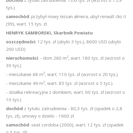
dochód
z tytułu zatrudnienia: 73,6 tys. zł (wzrost o 15,9
tys.)
samochód
: przybył nowy nissan almera, ubył renault clio II
(99), wart. 15 tys. zł
HENRYK SAMBORSKI, Skarbnik Powiatu
oszczędności
: 12 tys. zł (ubyło 3 tys.), 8600 USD (ubyło
200 USD)
2
nieruchomości
: - dom 260 m
, wart. 180 tys. zł (wzrost o
30 tys.)
2
- mieszkanie 68 m
, wart. 110 tys. zł (wzrost o 20 tys.)
2
- mieszkanie 49 m
, wart. 85 tys. zł (wzrost o 5 tys.)
- działka rekreacyjna z domkiem, wart. 60 tys. zł (wzrost o
10 tys.)
dochód
z tytułu: zatrudnienia - 80,3 tys. zł (spadek o 2,8
tys. zł), umowy o dzieło - 1600 zł
samochód
: seat cordoba (2000), wart. 12 tys. zł (spadek
o 3 tys. zł)