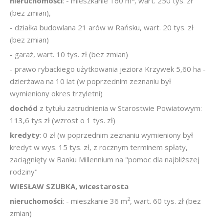
nieruchomości
: - mieszkanie 160 m
, wart. 250 tys. zł
(bez zmian),
- działka budowlana 21 arów w Rańsku, wart. 20 tys. zł
(bez zmian)
- garaż, wart. 10 tys. zł (bez zmian)
- prawo rybackiego użytkowania jeziora Krzywek 5,60 ha -
dzierżawa na 10 lat (w poprzednim zeznaniu był
wymieniony okres trzyletni)
dochód
z tytułu zatrudnienia w Starostwie Powiatowym:
113,6 tys zł (wzrost o 1 tys. zł)
kredyty
: 0 zł (w poprzednim zeznaniu wymieniony był
kredyt w wys. 15 tys. zł, z rocznym terminem spłaty,
zaciągnięty w Banku Millennium na "pomoc dla najbliższej
rodziny"
WIESŁAW SZUBKA, wicestarosta
2
nieruchomości
: - mieszkanie 36 m
, wart. 60 tys. zł (bez
zmian)