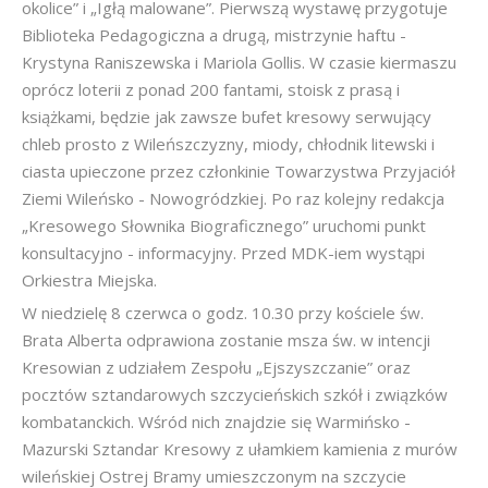
okolice” i „Igłą malowane”. Pierwszą wystawę przygotuje
Biblioteka Pedagogiczna a drugą, mistrzynie haftu -
Krystyna Raniszewska i Mariola Gollis. W czasie kiermaszu
oprócz loterii z ponad 200 fantami, stoisk z prasą i
książkami, będzie jak zawsze bufet kresowy serwujący
chleb prosto z Wileńszczyzny, miody, chłodnik litewski i
ciasta upieczone przez członkinie Towarzystwa Przyjaciół
Ziemi Wileńsko - Nowogródzkiej. Po raz kolejny redakcja
„Kresowego Słownika Biograficznego” uruchomi punkt
konsultacyjno - informacyjny. Przed MDK-iem wystąpi
Orkiestra Miejska.
W niedzielę 8 czerwca o godz. 10.30 przy kościele św.
Brata Alberta odprawiona zostanie msza św. w intencji
Kresowian z udziałem Zespołu „Ejszyszczanie” oraz
pocztów sztandarowych szczycieńskich szkół i związków
kombatanckich. Wśród nich znajdzie się Warmińsko -
Mazurski Sztandar Kresowy z ułamkiem kamienia z murów
wileńskiej Ostrej Bramy umieszczonym na szczycie