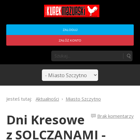
ZALOGUJ
ZAŁÓŻ KONTO
Jesteś tutaj:
Aktualności
Miasto Szczytno
Dni Kresowe
Brak komentarzy
z SOLCZANAMI -