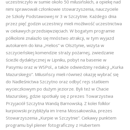
uczestniczyło w sumie około 50 milusińskich, a opiekę nad
nimi sprawowali członkowie stowarzyszenia, nauczyciele
ze Szkoły Podstawowej nr 3 w Szczytnie. Każdego dnia
przez pięć godzin uczestnicy mieli możliwość uczestnictwa
w ciekawych przedsięwzięciach. W bogatym programie
półkolonii znalazło się mnóstwo atrakcji, w tym wyjazd
autokarem do kina „Helios” w Olsztynie, wizyta w
szczycieńskiej komendzie straży pożarnej, zwiedzanie
ścieżki dydaktycznej w Lipniku, pobyt na basenie w
Pasymiu oraz w WSPol., a także odwiedziny redakcji „Kurka
Mazurskiego”. Milusińscy mieli również okazję wybrać się
do Nadleśnictwa Szczytno oraz odbyć rejs statkiem
wycieczkowym po dużym jeziorze. Byli też w Chacie
Mazurskiej, gdzie spotkały się z prezes Towarzystwa
Przyjaciół Szczytna Wandą Barnowską. Z kolei folklor
kurpiowski przybliżyła im Irena Mossakowska, prezes
Stowarzyszenia „Kurpie w Szczytnie”. Ciekawy punktem
programu był plener fotograficzny z Hubertem