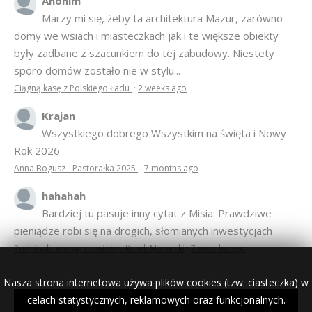
Anonim
Marzy mi się, żeby ta architektura Mazur, zarówno
domy we wsiach i miasteczkach jak i te większe obiekty
były zadbane z szacunkiem do tej zabudowy. Niestety
sporo domów zostało nie w stylu...
Ciągną kasę z Polskiego Ładu
·
2 weeks ago
Krajan
Wszystkiego dobrego Wszystkim na święta i Nowy
Rok 2026
Anna Bogusz - Pastorałka 2025
·
7 months ago
hahahah
Bardziej tu pasuje inny cytat z Misia: Prawdziwe
pieniądze robi się na drogich, słomianych inwestycjach
Podpisali umowę na wieżę - Kurek Mazurski
·
7 months ago
Nasza strona internetowa używa plików cookies (tzw. ciasteczka) w
celach statystycznych, reklamowych oraz funkcjonalnych.