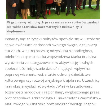
W gronie wyróżnionych przez marszałka sołtysów znalazł
się także Stanisław Kaczmarczyk z Rekownicy (z
dyplomem)
Ponad tysiąc sołtysek i sołtysów spotkało się w Ostródzie
na wojewódzkich obchodach swojego święta. Z tej okazji
stu z nich, w setną rocznicę odzyskania niepodległości,
odebrało z rąk marszałka województwa Marka Brzezina
wyróżnienia za zaangażowanie w aktywizację lokalnych
społeczności, inicjowanie działań mających wpływ na
poprawę wizerunku wsi, a także ochronę dziedzictwa
kulturowego czy rozwój wiejskiego krajobrazu. Uczestnicy
mieli okazję wysłuchać wykładu „Wieś w kształtowaniu
tożsamości narodowej i regionalnej”, wygłoszonego przez
prof. Stanisława Achremczyka z Uniwersytetu Warmińsko –
Mazurskiego w Olsztynie oraz obejrzeć występ Zespołu