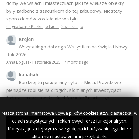
domy we wsiach i miasteczkach jak i te większe obiekty
były zadbane z szacunkiem do tej zabudowy. Niestety
sporo domów zostało nie w stylu...
Ciągną kasę z Polskiego Ładu
·
2 weeks ago
Krajan
Wszystkiego dobrego Wszystkim na święta i Nowy
Rok 2026
Anna Bogusz - Pastorałka 2025
·
7 months ago
hahahah
Bardziej tu pasuje inny cytat z Misia: Prawdziwe
pieniądze robi się na drogich, słomianych inwestycjach
Podpisali umowę na wieżę - Kurek Mazurski
·
7 months ago
Nasza strona internetowa używa plików cookies (tzw. ciasteczka) w
celach statystycznych, reklamowych oraz funkcjonalnych.
Korzystając z niej wyrażasz zgodę na ich używanie, zgodnie z
© 2007–2018 Kurek Mazurski — archiwalne wydania lokalnej
gazety.
aktualnymi ustawieniami przeglądarki.