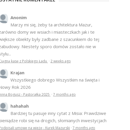
Anonim
Marzy mi się, żeby ta architektura Mazur,
zarówno domy we wsiach i miasteczkach jak i te
większe obiekty były zadbane z szacunkiem do tej
zabudowy. Niestety sporo domów zostało nie w
stylu...
Ciągną kasę z Polskiego Ładu
·
2 weeks ago
Krajan
Wszystkiego dobrego Wszystkim na święta i
Nowy Rok 2026
Anna Bogusz - Pastorałka 2025
·
7 months ago
hahahah
Bardziej tu pasuje inny cytat z Misia: Prawdziwe
pieniądze robi się na drogich, słomianych inwestycjach
Podpisali umowę na wieżę - Kurek Mazurski
·
7 months ago