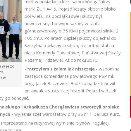
mieli w posiadaniu lekki samochód gaśniczy
marki ŻUK A-15. Pojazd liczący obecnie blisko
pół wieku, na początku swej służby był
nowoczesny, bo wyposażony w silnik
górnozaworowy o 75 KM i pojemności silnika 2
105 cm3. Po latach ciężkiej służby dojechał do
Szczytna o własnych siłach, ale odtąd stał na
placu Komendy Powiatowej Państwowej Straży
Pożarnej i rdzewiał. Aż do roku 2015.
i w jego
-Patrzyłem z żalem jak niszczeje -
wspomina
rz,
zastępca komendanta powiatowego PSP mł.
ław
bryg. Jacek Baczewski. Bądź co bądź stanowił
on kawałek strażackiej historii. Pojazd widzieli
 by go odnowić.
unajskiego i Arkadiusza Chorążewicza stworzyli projekt
jnych -
wyjaśnia szef warsztatów przy ZS nr 1 Dariusz Kurz.
y. Poprzestano na rutynowej wymianie płynów, regulacji
wszego razu.