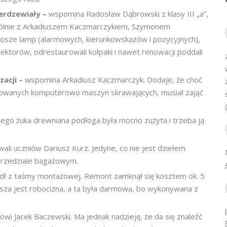
zerdzewiały –
wspomina Radosław Dąbrowski z klasy III „a”,
ólnie z Arkadiuszem Kaczmarczykiem, Szymonem
osze lamp (alarmowych, kierunkowskazów i pozycyjnych),
ektorów, odrestaurowali kołpaki i nawet renowacji poddali
zacji –
wspomina Arkadiusz Kaczmarczyk. Dodaje, że choć
erowanych komputerowo maszyn skrawających, musiał zająć
ego żuka drewniana podłoga była mocno zużyta i trzeba ją
wali uczniów Dariusz Kurz. Jedyne, co nie jest dziełem
przedziale bagażowym.
edł z taśmy montażowej. Remont zamknął się kosztem ok. 5
roższa jest robocizna, a ta była darmowa, bo wykonywana z
ówi Jacek Baczewski. Ma jednak nadzieję, że da się znaleźć