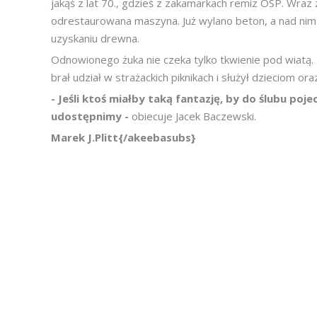
jakąś z lat 70., gdzieś z zakamarkach remiz OSP. Wra
odrestaurowana maszyna. Już wylano beton, a nad nim 
uzyskaniu drewna.
Odnowionego żuka nie czeka tylko tkwienie pod wiatą. 
brał udział w strażackich piknikach i służył dzieciom 
- Jeśli ktoś miałby taką fantazję, by do ślubu p
udostępnimy -
obiecuje Jacek Baczewski.
Marek J.Plitt{/akeebasubs}