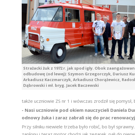
Strażacki żuk z 1972 r. jak spod igły. Obok zaangażowan
odbudowę (od lewej): Szymon Grzegorczyk, Dariusz Ku
Arkadiusz Kaczmarczyk, Arkadiusz Chorążewicz, Rados
Dąbrowski i mł. bryg. Jacek Baczewski
także uczniowie ZS nr 1 i wówczas zrodził się pomysł,
- Nasi uczniowie pod okiem nauczycieli Daniela D
odnowy żuka i zaraz zabrali się do prac renowacy
Przy silniku niewiele trzeba było robić, bo był sprawn
zapłonu i teraz motor chodzi jak zegarek, pali do pier