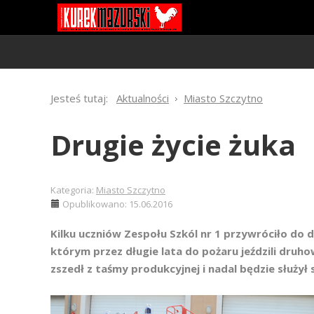
Jesteś tutaj:
Aktualności
Miasto Szczytno
Drugie życie żuka
Kategoria:
Miasto Szczytno
Opublikowano: 15.06.2016
Kilku uczniów Zespołu Szkól nr 1 przywróciło do 
którym przez długie lata do pożaru jeździli druh
zszedł z taśmy produkcyjnej i nadal będzie służył 