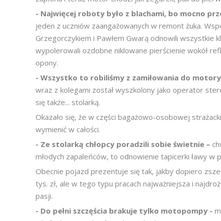
- Najwięcej roboty było z blachami, bo mocno pr
jeden z uczniów zaangażowanych w remont żuka. Wsp
Grzegorczykiem i Pawłem Gwarą odnowili wszystkie kl
wypolerowali ozdobne niklowane pierścienie wokół refl
opony.
- Wszystko to robiliśmy z zamiłowania do motory
wraz z kolegami został wyszkolony jako operator st
się także... stolarką.
Okazało się, że w części bagażowo-osobowej strażacki
wymienić w całości.
- Ze stolarką chłopcy poradzili sobie świetnie –
ch
młodych zapaleńców, to odnowienie tapicerki ławy w 
Obecnie pojazd prezentuje się tak, jakby dopiero zsz
tys. zł, ale w tego typu pracach najważniejsza i najd
pasji.
- Do pełni szczęścia brakuje tylko motopompy -
m