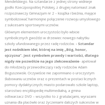
Mendelskiego. Na sztandarze z jednej strony widnieje
godło Rzeczpospolitej Polskiej, z drugiej natomiast znak
rozpoznawczy Gimnazjum nr 2 – książka i bieżnia, mające
symbolizować harmonijne połączenie rozwoju umysłowego
z sukcesami sportowymi uczniów.
Głównym elementem uroczystości było wbicie
symbolicznych gwoździ w drzewiec nowego nabytku
szkoły ufundowanego przez radę rodziców.
- Sztandar
jest nośnikiem idei, której na imię „Bóg, honor,
ojczyzna”. Jest symbolem prawdy i wartości, dlatego
nigdy nie pozwólcie na jego zlekceważenie
- apelował
do młodzieży przewodniczący rady rodziców Adam
Boguszewski. Oczywiście nie zapomniano o uroczystym
ślubowaniu uczniów oraz o prezentach w postaci licznych
pomocy dydaktycznych; miasto podarowało szkole laptop,
starostwo encyklopedię multimedialną, a gmina
odtwarzacz DVD – wszystko to z gratulacjami, wyrazami
uznania dla placówki oraz życzeniami dalszych sukcesów w