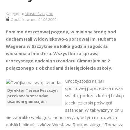
Kategoria:
Miasto Szczytno
Opublikowano: 04.06.2009
Pomimo deszczowej pogody, w minioną środę pod
dachem Hali Widowiskowo-Sportowej im. Huberta
Wagnera w Szczytnie na kilka godzin zagościła
wiosenna atmosfera. Wszystko za sprawą
uroczystego nadania sztandaru Gimnazjum nr 2
połączonego z obchodami dziesięciolecia szkoły.
Uroczystości na hali
sportowej poprzedziła msza
Dyrektor Teresa Feszczyn
święta, podczas której biskup
przekazała sztandar
uczniom gimnazjum
Jacek Jezierski poświęcił
sztandar. W tak ważnym dniu
nie zabrakło wielu gości honorowych, w tym m.in. dwóch
polskich olimpijczyków: Wiesława Rudkowskiego i Tomasza