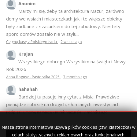
były zadbane z szacunkiem do tej zabudowy. Niestety
sporo domów zostało nie w stylu...
Ciągną kasę z Polskiego Ładu
·
2 weeks ago
Krajan
Wszystkiego dobrego Wszystkim na święta i Nowy
Rok 2026
Anna Bogusz - Pastorałka 2025
·
7 months ago
hahahah
Bardziej tu pasuje inny cytat z Misia: Prawdziwe
pieniądze robi się na drogich, słomianych inwestycjach
Podpisali umowę na wieżę - Kurek Mazurski
·
7 months ago
© 2007–2018 Kurek Mazurski — archiwalne wydania lokalnej
gazety.
Nasza strona internetowa używa plików cookies (tzw. ciasteczka) w
Opieka techniczna:
Konekt Sp. z o.o.
- kasy fiskalne,
celach statystycznych, reklamowych oraz funkcjonalnych.