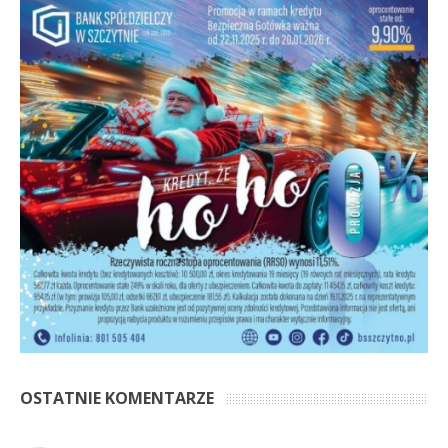
OSTATNIE KOMENTARZE
Anonim
Marzy mi się, żeby ta architektura Mazur, zarówno
domy we wsiach i miasteczkach jak i te większe obiekty