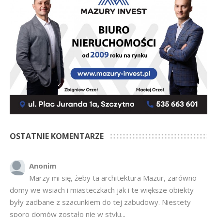
OSTATNIE KOMENTARZE
Anonim
Marzy mi się, żeby ta architektura Mazur, zarówno
domy we wsiach i miasteczkach jak i te większe obiekty
były zadbane z szacunkiem do tej zabudowy. Niestety
sporo domów zostało nie w stylu...