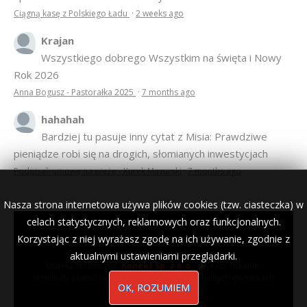
Ciągną kasę z Polskiego Ładu
·
2 weeks ago
Krajan
Wszystkiego dobrego Wszystkim na święta i Nowy
Rok 2026
Anna Bogusz - Pastorałka 2025
·
7 months ago
hahahah
Bardziej tu pasuje inny cytat z Misia: Prawdziwe
pieniądze robi się na drogich, słomianych inwestycjach
Podpisali umowę na wieżę - Kurek Mazurski
·
7 months ago
Nasza strona internetowa używa plików cookies (tzw. ciasteczka) w
celach statystycznych, reklamowych oraz funkcjonalnych.
Korzystając z niej wyrażasz zgodę na ich używanie, zgodnie z
© 2007–2018 Kurek Mazurski — archiwalne wydania lokalnej
gazety.
aktualnymi ustawieniami przeglądarki.
Opieka techniczna:
Konekt Sp. z o.o.
- kasy fiskalne,
terminale płatnicze, usługi IT, wizytówki w lokalnych domenach
OK, ROZUMIEM