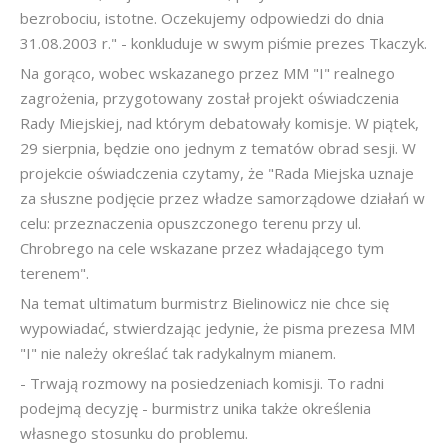
bezrobociu, istotne. Oczekujemy odpowiedzi do dnia
31.08.2003 r." - konkluduje w swym piśmie prezes Tkaczyk.
Na gorąco, wobec wskazanego przez MM "I" realnego
zagrożenia, przygotowany został projekt oświadczenia
Rady Miejskiej, nad którym debatowały komisje. W piątek,
29 sierpnia, będzie ono jednym z tematów obrad sesji. W
projekcie oświadczenia czytamy, że "Rada Miejska uznaje
za słuszne podjęcie przez władze samorządowe działań w
celu: przeznaczenia opuszczonego terenu przy ul.
Chrobrego na cele wskazane przez władającego tym
terenem".
Na temat ultimatum burmistrz Bielinowicz nie chce się
wypowiadać, stwierdzając jedynie, że pisma prezesa MM
"I" nie należy określać tak radykalnym mianem.
- Trwają rozmowy na posiedzeniach komisji. To radni
podejmą decyzję - burmistrz unika także określenia
własnego stosunku do problemu.