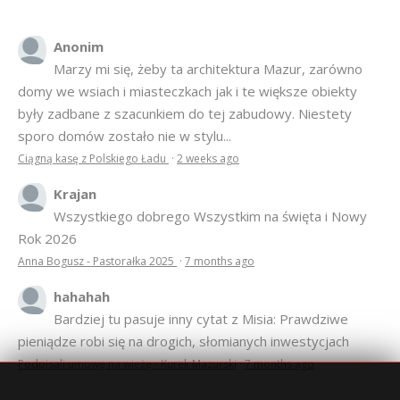
Anonim
Marzy mi się, żeby ta architektura Mazur, zarówno
domy we wsiach i miasteczkach jak i te większe obiekty
były zadbane z szacunkiem do tej zabudowy. Niestety
sporo domów zostało nie w stylu...
Ciągną kasę z Polskiego Ładu
·
2 weeks ago
Krajan
Wszystkiego dobrego Wszystkim na święta i Nowy
Rok 2026
Anna Bogusz - Pastorałka 2025
·
7 months ago
hahahah
Bardziej tu pasuje inny cytat z Misia: Prawdziwe
pieniądze robi się na drogich, słomianych inwestycjach
Podpisali umowę na wieżę - Kurek Mazurski
·
7 months ago