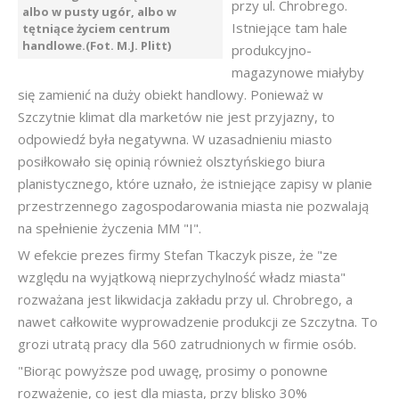
przy ul. Chrobrego.
albo w pusty ugór, albo w
Istniejące tam hale
tętniące życiem centrum
handlowe.(Fot. M.J. Plitt)
produkcyjno-
magazynowe miałyby
się zamienić na duży obiekt handlowy. Ponieważ w
Szczytnie klimat dla marketów nie jest przyjazny, to
odpowiedź była negatywna. W uzasadnieniu miasto
posiłkowało się opinią również olsztyńskiego biura
planistycznego, które uznało, że istniejące zapisy w planie
przestrzennego zagospodarowania miasta nie pozwalają
na spełnienie życzenia MM "I".
W efekcie prezes firmy Stefan Tkaczyk pisze, że "ze
względu na wyjątkową nieprzychylność władz miasta"
rozważana jest likwidacja zakładu przy ul. Chrobrego, a
nawet całkowite wyprowadzenie produkcji ze Szczytna. To
grozi utratą pracy dla 560 zatrudnionych w firmie osób.
"Biorąc powyższe pod uwagę, prosimy o ponowne
rozważenie, co jest dla miasta, przy blisko 30%