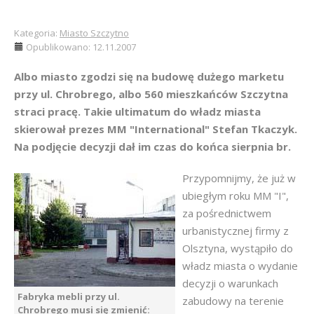
Kategoria:
Miasto Szczytno
Opublikowano: 12.11.2007
Albo miasto zgodzi się na budowę dużego marketu
przy ul. Chrobrego, albo 560 mieszkańców Szczytna
straci pracę. Takie ultimatum do władz miasta
skierował prezes MM "International" Stefan Tkaczyk.
Na podjęcie decyzji dał im czas do końca sierpnia br.
Przypomnijmy, że już w
ubiegłym roku MM "I",
za pośrednictwem
urbanistycznej firmy z
Olsztyna, wystąpiło do
władz miasta o wydanie
decyzji o warunkach
Fabryka mebli przy ul.
zabudowy na terenie
Chrobrego musi się zmienić: