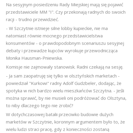
Na sesyjnym posiedzeniu Rady Miejskiej mają się pojawić
przedstawiciele MM "I". Czy przekonają radnych do swoich
racji - trudno przewidzieć.
- W Szczytnie istnieje silne lobby kupieckie, nie ma
natomiast równie mocnego przedstawicielstwa
konsumentów - o prawdopodobnym scenariuszu sesyjnej
debaty i przewadze kupców wyrokuje przewodnicząca
Monika Hausman-Pniewska.
Komisje nie zajmowały stanowisk. Radni czekają na sesję.
- Ja sam zaopatruję się tylko w olsztyńskich marketach -
powiedział "Kurkowi" radny Adolf Gudzbeler, dodając, że
spotyka w nich bardzo wielu mieszkańców Szczytna. - Jeśli
można sprawić, by nie musieli oni podróżować do Olsztyna,
to niby dlaczego tego nie zrobić?
W dotychczasowej batalii przeciwko budowie dużych
marketów w Szczytnie, koronnym argumentem było to, że
wielu ludzi straci pracę, gdy z konieczności zostaną