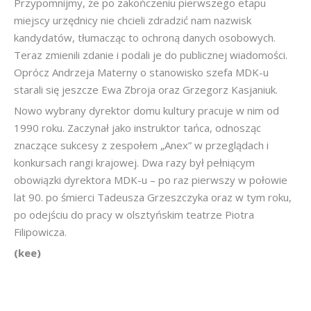
Przypomnijmy, że po zakończeniu pierwszego etapu
miejscy urzędnicy nie chcieli zdradzić nam nazwisk
kandydatów, tłumacząc to ochroną danych osobowych.
Teraz zmienili zdanie i podali je do publicznej wiadomości.
Oprócz Andrzeja Materny o stanowisko szefa MDK-u
starali się jeszcze Ewa Zbroja oraz Grzegorz Kasjaniuk.
Nowo wybrany dyrektor domu kultury pracuje w nim od
1990 roku. Zaczynał jako instruktor tańca, odnosząc
znaczące sukcesy z zespołem „Anex” w przeglądach i
konkursach rangi krajowej. Dwa razy był pełniącym
obowiązki dyrektora MDK-u – po raz pierwszy w połowie
lat 90. po śmierci Tadeusza Grzeszczyka oraz w tym roku,
po odejściu do pracy w olsztyńskim teatrze Piotra
Filipowicza.
(kee)