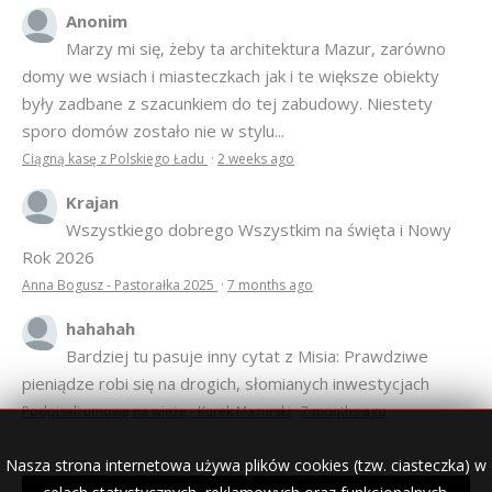
Anonim
Marzy mi się, żeby ta architektura Mazur, zarówno
domy we wsiach i miasteczkach jak i te większe obiekty
były zadbane z szacunkiem do tej zabudowy. Niestety
sporo domów zostało nie w stylu...
Ciągną kasę z Polskiego Ładu
·
2 weeks ago
Krajan
Wszystkiego dobrego Wszystkim na święta i Nowy
Rok 2026
Anna Bogusz - Pastorałka 2025
·
7 months ago
hahahah
Bardziej tu pasuje inny cytat z Misia: Prawdziwe
pieniądze robi się na drogich, słomianych inwestycjach
Podpisali umowę na wieżę - Kurek Mazurski
·
7 months ago
Nasza strona internetowa używa plików cookies (tzw. ciasteczka) w