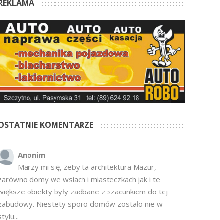
REKLAMA
OSTATNIE KOMENTARZE
Anonim
Marzy mi się, żeby ta architektura Mazur,
zarówno domy we wsiach i miasteczkach jak i te
większe obiekty były zadbane z szacunkiem do tej
zabudowy. Niestety sporo domów zostało nie w
stylu...