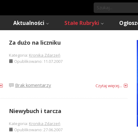
Aktualności
Stałe Rubryki
Ogłosz
Za dużo na liczniku
Kategoria:
Kronika Zdarzeń
Opublikowano: 11.07.2007
Brak komentarzy
Czytaj więcej...
Niewybuch i tarcza
Kategoria:
Kronika Zdarzeń
Opublikowano: 27.06.2007