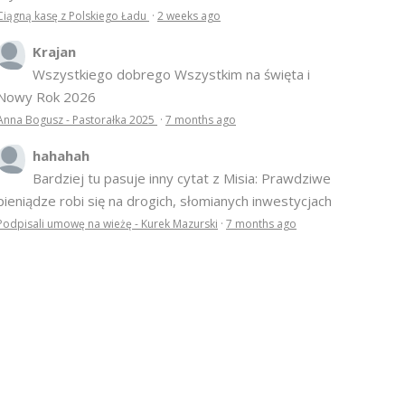
Ciągną kasę z Polskiego Ładu
·
2 weeks ago
Krajan
Wszystkiego dobrego Wszystkim na święta i
Nowy Rok 2026
Anna Bogusz - Pastorałka 2025
·
7 months ago
hahahah
Bardziej tu pasuje inny cytat z Misia: Prawdziwe
pieniądze robi się na drogich, słomianych inwestycjach
Podpisali umowę na wieżę - Kurek Mazurski
·
7 months ago