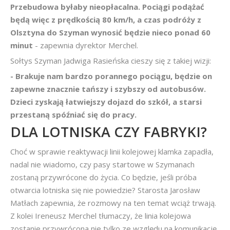
Przebudowa byłaby nieopłacalna. Pociągi podążać
będą więc z prędkością 80 km/h, a czas podróży z
Olsztyna do Szyman wynosić będzie nieco ponad 60
minut
- zapewnia dyrektor Merchel.
Sołtys Szyman Jadwiga Rasieńska cieszy się z takiej wizji:
- Brakuje nam bardzo porannego pociągu, będzie on
zapewne znacznie tańszy i szybszy od autobusów.
Dzieci zyskają łatwiejszy dojazd do szkół, a starsi
przestaną spóźniać się do pracy.
DLA LOTNISKA CZY FABRYKI?
Choć w sprawie reaktywacji linii kolejowej klamka zapadła,
nadal nie wiadomo, czy pasy startowe w Szymanach
zostaną przywrócone do życia. Co będzie, jeśli próba
otwarcia lotniska się nie powiedzie? Starosta Jarosław
Matłach zapewnia, że rozmowy na ten temat wciąż trwają.
Z kolei Ireneusz Merchel tłumaczy, że linia kolejowa
zostanie przywrócona nie tylko ze względu na komunikację