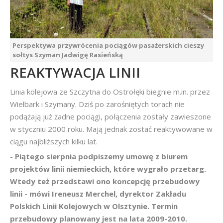
Perspektywa przywrócenia pociągów pasażerskich cieszy
sołtys Szyman Jadwigę Rasieńską
REAKTYWACJA LINII
Linia kolejowa ze Szczytna do Ostrołęki biegnie m.in. przez
Wielbark i Szymany. Dziś po zarośniętych torach nie
podążają już żadne pociągi, połączenia zostały zawieszone
w styczniu 2000 roku. Mają jednak zostać reaktywowane w
ciągu najbliższych kilku lat.
- Piątego sierpnia podpiszemy umowę z biurem
projektów linii niemieckich, które wygrało przetarg.
Wtedy też przedstawi ono koncepcję przebudowy
linii - mówi Ireneusz Merchel, dyrektor Zakładu
Polskich Linii Kolejowych w Olsztynie. Termin
przebudowy planowany jest na lata 2009-2010.