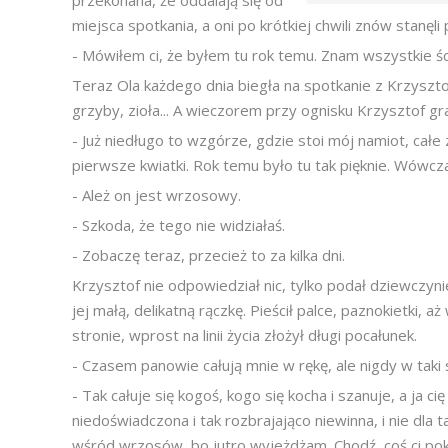
przekonana, że oddalają się od
miejsca spotkania, a oni po krótkiej chwili znów stanęl
- Mówiłem ci, że byłem tu rok temu. Znam wszystkie ści
Teraz Ola każdego dnia biegła na spotkanie z Krzysztofe
grzyby, zioła... A wieczorem przy ognisku Krzysztof grał
- Już niedługo to wzgórze, gdzie stoi mój namiot, całe 
pierwsze kwiatki. Rok temu było tu tak pięknie. Wó
- Ależ on jest wrzosowy.
- Szkoda, że tego nie widziałaś.
- Zobaczę teraz, przecież to za kilka dni.
Krzysztof nie odpowiedział nic, tylko podał dziewczy
jej małą, delikatną rączkę. Pieścił palce, paznokietki,
stronie, wprost na linii życia złożył długi pocałunek.
- Czasem panowie całują mnie w rękę, ale nigdy w taki 
- Tak całuje się kogoś, kogo się kocha i szanuje, a ja c
niedoświadczona i tak rozbrajająco niewinna, i nie dla
wśród wrzosów, bo jutro wyjeżdżam. Chodź, coś ci pok