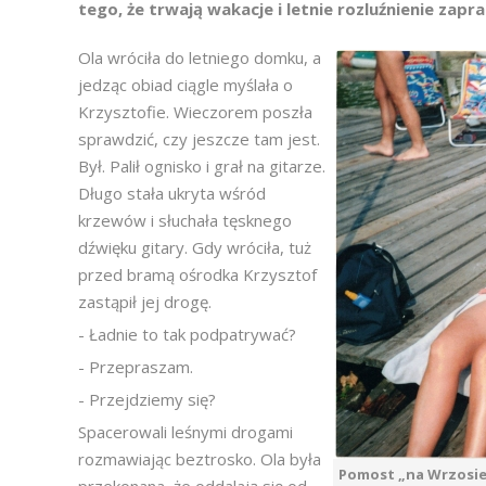
tego, że trwają wakacje i letnie rozluźnienie zapr
Ola wróciła do letniego domku, a
jedząc obiad ciągle myślała o
Krzysztofie. Wieczorem poszła
sprawdzić, czy jeszcze tam jest.
Był. Palił ognisko i grał na gitarze.
Długo stała ukryta wśród
krzewów i słuchała tęsknego
dźwięku gitary. Gdy wróciła, tuż
przed bramą ośrodka Krzysztof
zastąpił jej drogę.
- Ładnie to tak podpatrywać?
- Przepraszam.
- Przejdziemy się?
Spacerowali leśnymi drogami
rozmawiając beztrosko. Ola była
Pomost „na Wrzosie