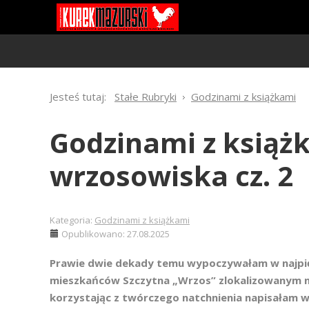
Jesteś tutaj:
Stałe Rubryki
Godzinami z książkami
Godzinami z książ
wrzosowiska cz. 2
Kategoria:
Godzinami z książkami
Opublikowano: 27.08.2025
Prawie dwie dekady temu wypoczywałam w najpi
mieszkańców Szczytna „Wrzos” zlokalizowanym nad
korzystając z twórczego natchnienia napisałam w