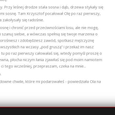
y. Przy leśnej drodze stała sosna i dąb, drzewa stykały się
mi sosnę. Tam Krzysztof pocałował Olę po raz pierwszy,
a zakołysały się radośnie.
osnę i chronić przed przeciwnościami losu, ale nie mogę,
i szanuj siebie, a wówczas spełnią się twoje marzenia o
dy dorośniesz i zdobędziesz zawód, spotkasz mężczyznę
 wszystkich na wczasy „pod gruszą” i przekaż im nasz
tu po raz pierwszy całowałaś się, wtedy pomyśl proszę o
iewna, płocha niczym łania zjawiłaś się pod moim namiotem
ci tego wcześniej, przepraszam, czeka na mnie...
.
cudowne chwile, które mi podarowałeś - powiedziała Ola na