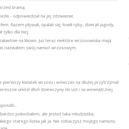
i przed bramą.
eżki - odpowiedział na jej zdziwienie.
m. Razem pływali, opalali się, łowili ryby, zbierali jagody,
 tylko dla niej.
zakwitnie na liliowo. Już teraz niektóre wrzosowiska mają
wczas nazwałem swój namiot wrzosowym.
nie pierwszy kwiatek wrzosu i wówczas na dłużej przytrzymał
 aż wreszcie uniósł dłoń dziewczyny do ust i na wewnętrznej
sposób...
ię bardzo pokochałem, ale jesteś taka młodziutka,
 takiego starego konia jak ja. Nie zobaczysz mojego namiotu
ażę.