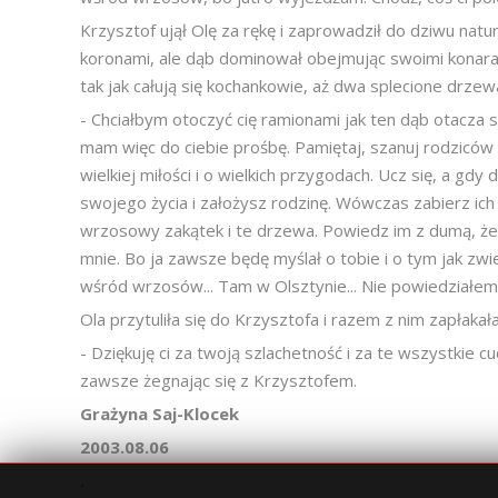
Krzysztof ujął Olę za rękę i zaprowadził do dziwu natur
koronami, ale dąb dominował obejmując swoimi konara
tak jak całują się kochankowie, aż dwa splecione drzew
- Chciałbym otoczyć cię ramionami jak ten dąb otacza s
mam więc do ciebie prośbę. Pamiętaj, szanuj rodziców 
wielkiej miłości i o wielkich przygodach. Ucz się, a g
swojego życia i założysz rodzinę. Wówczas zabierz ich
wrzosowy zakątek i te drzewa. Powiedz im z dumą, że 
mnie. Bo ja zawsze będę myślał o tobie i o tym jak zw
wśród wrzosów... Tam w Olsztynie... Nie powiedziałem 
Ola przytuliła się do Krzysztofa i razem z nim zapłakała
- Dziękuję ci za twoją szlachetność i za te wszystkie 
zawsze żegnając się z Krzysztofem.
Grażyna Saj-Klocek
2003.08.06
.