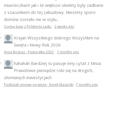
miasteczkach jak i te większe obiekty były zadbane
z szacunkiem do tej zabudowy. Niestety sporo
domów zostało nie w stylu...
Ciągną kasę z Polskiego Ładu
·
2 weeks ago
Krajan
Wszystkiego dobrego Wszystkim na
święta i Nowy Rok 2026
Anna Bogusz - Pastorałka 2025
·
7 months ago
hahahah
Bardziej tu pasuje inny cytat z Misia:
Prawdziwe pieniądze robi się na drogich,
słomianych inwestycjach
Podpisali umowę na wieżę - Kurek Mazurski
·
7 months ago