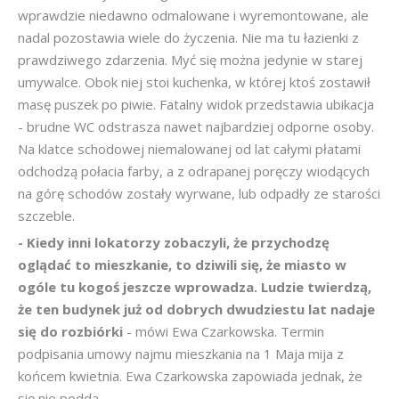
wprawdzie niedawno odmalowane i wyremontowane, ale
nadal pozostawia wiele do życzenia. Nie ma tu łazienki z
prawdziwego zdarzenia. Myć się można jedynie w starej
umywalce. Obok niej stoi kuchenka, w której ktoś zostawił
masę puszek po piwie. Fatalny widok przedstawia ubikacja
- brudne WC odstrasza nawet najbardziej odporne osoby.
Na klatce schodowej niemalowanej od lat całymi płatami
odchodzą połacia farby, a z odrapanej poręczy wiodących
na górę schodów zostały wyrwane, lub odpadły ze starości
szczeble.
- Kiedy inni lokatorzy zobaczyli, że przychodzę
oglądać to mieszkanie, to dziwili się, że miasto w
ogóle tu kogoś jeszcze wprowadza. Ludzie twierdzą,
że ten budynek już od dobrych dwudziestu lat nadaje
się do rozbiórki
- mówi Ewa Czarkowska. Termin
podpisania umowy najmu mieszkania na 1 Maja mija z
końcem kwietnia. Ewa Czarkowska zapowiada jednak, że
się nie podda.