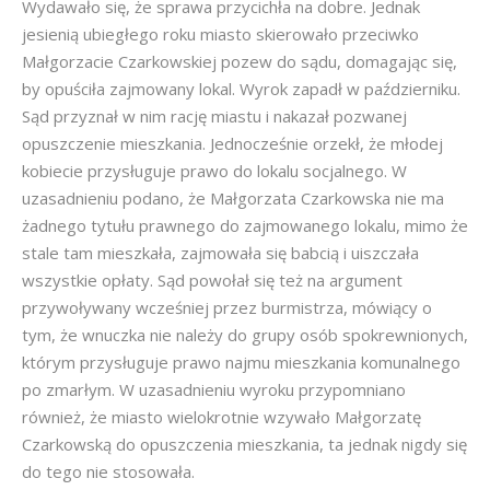
Wydawało się, że sprawa przycichła na dobre. Jednak
jesienią ubiegłego roku miasto skierowało przeciwko
Małgorzacie Czarkowskiej pozew do sądu, domagając się,
by opuściła zajmowany lokal. Wyrok zapadł w październiku.
Sąd przyznał w nim rację miastu i nakazał pozwanej
opuszczenie mieszkania. Jednocześnie orzekł, że młodej
kobiecie przysługuje prawo do lokalu socjalnego. W
uzasadnieniu podano, że Małgorzata Czarkowska nie ma
żadnego tytułu prawnego do zajmowanego lokalu, mimo że
stale tam mieszkała, zajmowała się babcią i uiszczała
wszystkie opłaty. Sąd powołał się też na argument
przywoływany wcześniej przez burmistrza, mówiący o
tym, że wnuczka nie należy do grupy osób spokrewnionych,
którym przysługuje prawo najmu mieszkania komunalnego
po zmarłym. W uzasadnieniu wyroku przypomniano
również, że miasto wielokrotnie wzywało Małgorzatę
Czarkowską do opuszczenia mieszkania, ta jednak nigdy się
do tego nie stosowała.