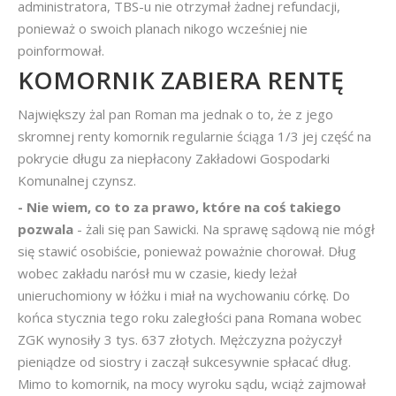
administratora, TBS-u nie otrzymał żadnej refundacji,
ponieważ o swoich planach nikogo wcześniej nie
poinformował.
KOMORNIK ZABIERA RENTĘ
Największy żal pan Roman ma jednak o to, że z jego
skromnej renty komornik regularnie ściąga 1/3 jej część na
pokrycie długu za niepłacony Zakładowi Gospodarki
Komunalnej czynsz.
- Nie wiem, co to za prawo, które na coś takiego
pozwala
- żali się pan Sawicki. Na sprawę sądową nie mógł
się stawić osobiście, ponieważ poważnie chorował. Dług
wobec zakładu narósł mu w czasie, kiedy leżał
unieruchomiony w łóżku i miał na wychowaniu córkę. Do
końca stycznia tego roku zaległości pana Romana wobec
ZGK wynosiły 3 tys. 637 złotych. Mężczyzna pożyczył
pieniądze od siostry i zaczął sukcesywnie spłacać dług.
Mimo to komornik, na mocy wyroku sądu, wciąż zajmował