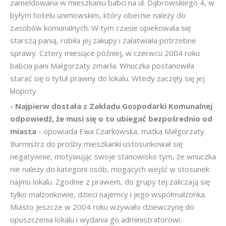
zameldowana w mieszkaniu babci na ul. Dąbrowskiego 4, w
byłym hotelu unimowskim, który obecnie należy do
zasobów komunalnych. W tym czasie opiekowała się
starszą panią, robiła jej zakupy i załatwiała potrzebne
sprawy. Cztery miesiące później, w czerwcu 2004 roku
babcia pani Małgorzaty zmarła. Wnuczka postanowiła
starać się o tytuł prawny do lokalu. Wtedy zaczęły się jej
kłopoty.
- Najpierw dostała z Zakładu Gospodarki Komunalnej
odpowiedź, że musi się o to ubiegać bezpośrednio od
miasta
- opowiada Ewa Czarkowska, matka Małgorzaty.
Burmistrz do prośby mieszkanki ustosunkował się
negatywnie, motywując swoje stanowisko tym, że wnuczka
nie należy do kategorii osób, mogących wejść w stosunek
najmu lokalu. Zgodnie z prawem, do grupy tej zaliczają się
tylko małżonkowie, dzieci najemcy i jego współmałżonka.
Miasto jeszcze w 2004 roku wzywało dziewczynę do
opuszczenia lokalu i wydania go administratorowi.