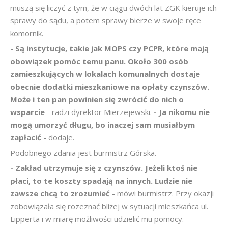
muszą się liczyć z tym, że w ciągu dwóch lat ZGK kieruje ich
sprawy do sądu, a potem sprawy bierze w swoje ręce
komornik.
- Są instytucje, takie jak MOPS czy PCPR, które mają
obowiązek pomóc temu panu. Około 300 osób
zamieszkujących w lokalach komunalnych dostaje
obecnie dodatki mieszkaniowe na opłaty czynszów.
Może i ten pan powinien się zwrócić do nich o
wsparcie
- radzi dyrektor Mierzejewski.
- Ja nikomu nie
mogą umorzyć długu, bo inaczej sam musiałbym
zapłacić
- dodaje.
Podobnego zdania jest burmistrz Górska.
- Zakład utrzymuje się z czynszów. Jeżeli ktoś nie
płaci, to te koszty spadają na innych. Ludzie nie
zawsze chcą to zrozumieć
- mówi burmistrz. Przy okazji
zobowiązała się rozeznać bliżej w sytuacji mieszkańca ul.
Lipperta i w miarę możliwości udzielić mu pomocy.