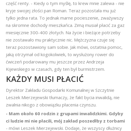
część renty. - Kiedy o tym myślę, to krew mnie zalewa - nie
kryje swojej złości pan Roman. Teraz pozostała mu już
tylko jedna rata. To jednak marne pocieszenie, zważywszy
na skromne dochody mieszkańca. Zimą musiał płacić za gaz
miesięcznie 300-400 złotych. Na życie i bieżące potrzeby
nie zostawało mu praktycznie nic. Mężczyzna czuje się
teraz pozostawiony sam sobie. Jak mówi, ostatnia pomoc,
jaką otrzymał od kogokolwiek, to wysłużony rower do
ćwiczeń podarowany mu jeszcze przez Andrzeja
Kijewskiego w czasach, gdy ten był burmistrzem.
KAŻDY MUSI PŁACIĆ
Dyrektor Zakładu Gospodarki Komunalnej w Szczytnie
Leszek Mierzejewski tłumaczy, że fakt bycia inwalidą, nie
zwalnia nikogo z obowiązku płacenia czynszu.
- Mam około 60 rodzin z grupami inwalidzkimi. Gdyby
ci ludzie mi nie płacili, mój zakład poszedłby z torbami
- mówi Leszek Mierzejewski. Dodaje, że wszyscy dłużnicy