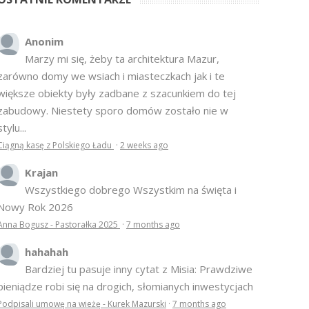
Anonim
Marzy mi się, żeby ta architektura Mazur,
zarówno domy we wsiach i miasteczkach jak i te
większe obiekty były zadbane z szacunkiem do tej
zabudowy. Niestety sporo domów zostało nie w
stylu...
Ciągną kasę z Polskiego Ładu
·
2 weeks ago
Krajan
Wszystkiego dobrego Wszystkim na święta i
Nowy Rok 2026
Anna Bogusz - Pastorałka 2025
·
7 months ago
hahahah
Bardziej tu pasuje inny cytat z Misia: Prawdziwe
pieniądze robi się na drogich, słomianych inwestycjach
Podpisali umowę na wieżę - Kurek Mazurski
·
7 months ago