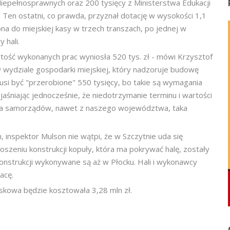
Niepełnosprawnych oraz 200 tysięcy z Ministerstwa Edukacji
 Ten ostatni, co prawda, przyznał dotację w wysokości 1,1
 ona do miejskiej kasy w trzech transzach, po jednej w
 hali.
tość wykonanych prac wyniosła 520 tys. zł - mówi Krzysztof
w wydziale gospodarki miejskiej, który nadzoruje budowę
musi być "przerobione" 550 tysięcy, bo takie są wymagania
śniając jednocześnie, że niedotrzymanie terminu i wartości
kilka samorządów, nawet z naszego województwa, taka
, inspektor Mulson nie wątpi, że w Szczytnie uda się
zeniu konstrukcji kopuły, która ma pokrywać halę, zostały
konstrukcji wykonywane są aż w Płocku. Hali i wykonawcy
acę.
kowa będzie kosztowała 3,28 mln zł.