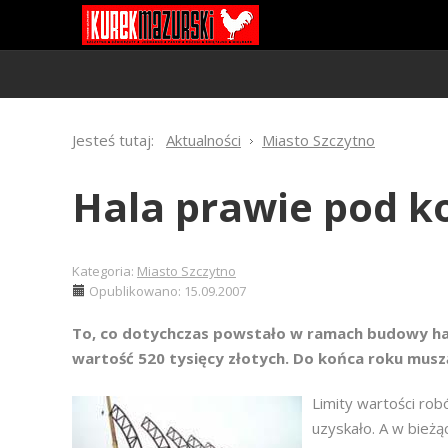
Jesteś tutaj:
Aktualności
Miasto Szczytno
Hala prawie pod k
Kategoria:
Miasto Szczytno
Opublikowano: 15.09.2007
To, co dotychczas powstało w ramach budowy ha
wartość 520 tysięcy złotych. Do końca roku musz
Limity wartości ro
uzyskało. A w bież