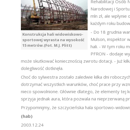
Rehabilitacji Osób 
Narodowej i Sportu.
mln zł, ale wpłynie
każdym roku budowy
- Do 18 grudnia war
Konstrukcja hali widowiskowo-
Mulson, inspektor 
sportowej wyrasta na wysokość
15 metrów.(Fot. M.J. Plitt)
hali. - W tym roku 
PFRON - dodaje wyja
może skutkować koniecznością zwrotu dotacji. - Już 
dolegliwość dotknęła.
Choć do sylwestra zostało zaledwie kilka dni roboczych
dotrzymać wszystkich warunków, choć prace przy wznos
nieco spowolnione. Głównie dlatego, że elementy tej 
sprzyja jednak aura, która pozwala na nieprzerwaną pr
Przypomnijmy, że szczycieńska hala sportowo-widowis
(hab)
2003.12.24