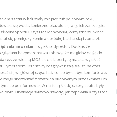
niem szatni w hali miały miejsce tuż po nowym roku, 3
owała się woda, konieczne okazało się więc ich zamknięcie.
o Ośrodka Sportu Krzysztof Mańkowski, wszystkiemu winne
ostał się pomiędzy komin a obróbkę blacharską i zamarzł.
tąd zalanie szatni
– wyjaśnia dyrektor. Dodaje, że
zględami bezpieczeństwa i obawą, że mogłoby dojść do
a też, że wiosną MOS zleci ekspertyzę mającą wyjaśnić
i. Tymczasem uczestnicy rozgrywek żalą się, że na czas
ierać się w głównej części hali, co nie było zbyt komfortowe.
 bo mogli skorzystać z szatni na budowanym przy Gimnazjum
 o tym nie poinformował. W minioną środę cztery szatni były
ko dwie. Likwidacja skutków szkody, jak zapewnia Krzysztof