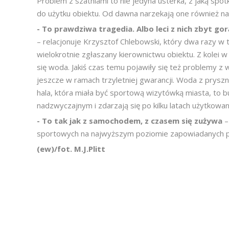
Problem z szatniami to nie jedyna usterka, z jaką spo
do użytku obiektu. Od dawna narzekają one również na 
- To prawdziwa tragedia. Albo leci z nich zbyt gor
– relacjonuje Krzysztof Chlebowski, który dwa razy w t
wielokrotnie zgłaszany kierownictwu obiektu. Z kolei w
się woda. Jakiś czas temu pojawiły się też problemy z w
jeszcze w ramach trzyletniej gwarancji. Woda z pryszni
hala, która miała być sportową wizytówką miasta, to b
nadzwyczajnym i zdarzają się po kilku latach użytkowan
- To tak jak z samochodem, z czasem się zużywa
–
sportowych na najwyższym poziomie zapowiadanych pr
(ew)/fot. M.J.Plitt