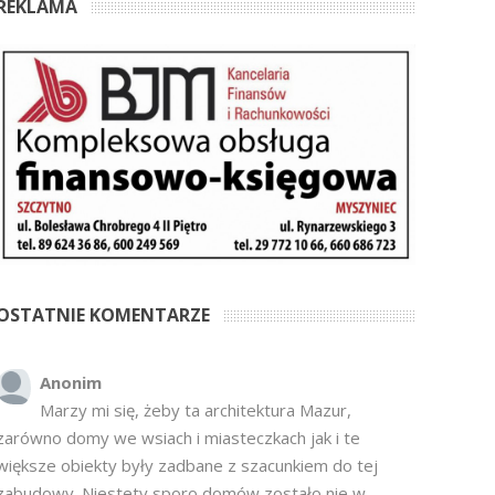
REKLAMA
OSTATNIE KOMENTARZE
Anonim
Marzy mi się, żeby ta architektura Mazur,
zarówno domy we wsiach i miasteczkach jak i te
większe obiekty były zadbane z szacunkiem do tej
zabudowy. Niestety sporo domów zostało nie w