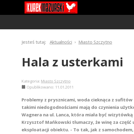
Jesteś tutaj:
Aktualności
Miasto Szczytno
Hala z usterkami
Kategoria:
Miasto Szczytno
Opublikowano: 11.01.2011
Problemy z prysznicami, woda cieknąca z sufitów 
takimi niedogodnościami mają do czynienia użyt
Wagnera na ul. Lanca, która miała być wizytówką
Krzysztof Mańkowski tłumaczy, że winę za część 
eksploatacji obiektu. - To tak, jak z samochodem