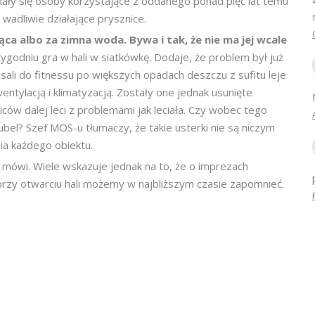
tkały się osoby korzystające z oddanego ponad pięć lat temu
wadliwie działające prysznice.
ąca albo za zimna woda. Bywa i tak, że nie ma jej wcale
ygodniu gra w hali w siatkówkę. Dodaje, że problem był już
 sali do fitnessu po większych opadach deszczu z sufitu leje
entylacją i klimatyzacją. Zostały one jednak usunięte
ców dalej leci z problemami jak leciała. Czy wobec tego
ubel? Szef MOS-u tłumaczy, że takie usterki nie są niczym
ia każdego obiektu.
 mówi. Wiele wskazuje jednak na to, że o imprezach
zy otwarciu hali możemy w najbliższym czasie zapomnieć.