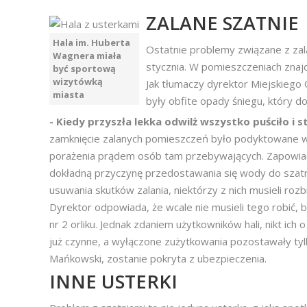
ZALANE SZATNIE
Hala im. Huberta
Ostatnie problemy związane z zala
Wagnera miała
stycznia. W pomieszczeniach znajd
być sportową
wizytówką
Jak tłumaczy dyrektor Miejskieg
miasta
były obfite opady śniegu, który d
- Kiedy przyszła lekka odwilż wszystko puściło i s
zamknięcie zalanych pomieszczeń było podyktowane w
porażenia prądem osób tam przebywających. Zapowiad
dokładną przyczynę przedostawania się wody do szatn
usuwania skutków zalania, niektórzy z nich musieli rozb
Dyrektor odpowiada, że wcale nie musieli tego robić,
nr 2 orliku. Jednak zdaniem użytkowników hali, nikt ich
już czynne, a wyłączone zużytkowania pozostawały tyl
Mańkowski, zostanie pokryta z ubezpieczenia.
INNE USTERKI