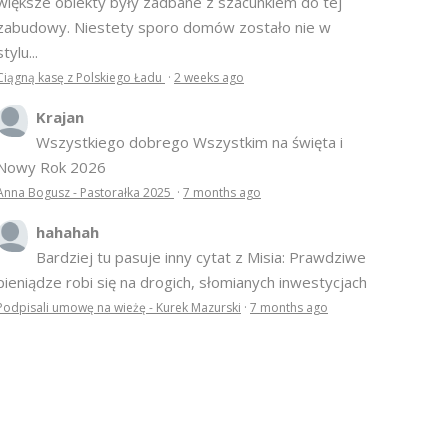
większe obiekty były zadbane z szacunkiem do tej
zabudowy. Niestety sporo domów zostało nie w
stylu...
Ciągną kasę z Polskiego Ładu
·
2 weeks ago
Krajan
Wszystkiego dobrego Wszystkim na święta i
Nowy Rok 2026
Anna Bogusz - Pastorałka 2025
·
7 months ago
hahahah
Bardziej tu pasuje inny cytat z Misia: Prawdziwe
pieniądze robi się na drogich, słomianych inwestycjach
Podpisali umowę na wieżę - Kurek Mazurski
·
7 months ago