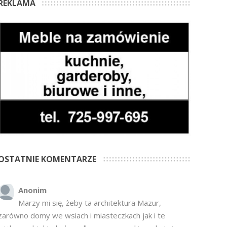
REKLAMA
OSTATNIE KOMENTARZE
Anonim
Marzy mi się, żeby ta architektura Mazur,
zarówno domy we wsiach i miasteczkach jak i te