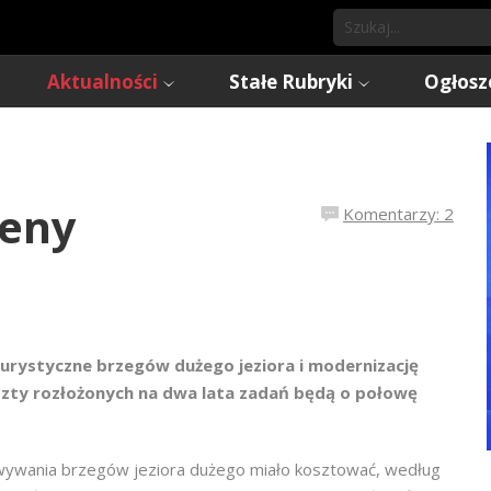
Aktualności
Stałe Rubryki
Ogłosz
ceny
Komentarzy: 2
urystyczne brzegów dużego jeziora i modernizację
oszty rozłożonych na dwa lata zadań będą o połowę
ywania brzegów jeziora dużego miało kosztować, według