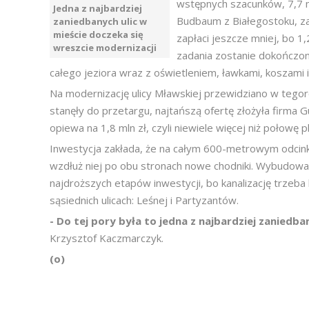
wstępnych szacunków, 7,7 ml
Jedna z najbardziej
Budbaum z Białegostoku, zad
zaniedbanych ulic w
mieście doczeka się
zapłaci jeszcze mniej, bo 1
wreszcie modernizacji
zadania zostanie dokończo
całego jeziora wraz z oświetleniem, ławkami, koszami 
Na modernizację ulicy Mławskiej przewidziano w tegoro
stanęły do przetargu, najtańszą ofertę złożyła firma G
opiewa na 1,8 mln zł, czyli niewiele więcej niż połowę
Inwestycja zakłada, że na całym 600-metrowym odcinku
wzdłuż niej po obu stronach nowe chodniki. Wybudowan
najdroższych etapów inwestycji, bo kanalizację trzeba 
sąsiednich ulicach: Leśnej i Partyzantów.
- Do tej pory była to jedna z najbardziej zaniedban
Krzysztof Kaczmarczyk.
(o)