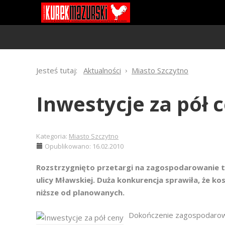
Jesteś tutaj:
Aktualności
Miasto Szczytno
Inwestycje za pół 
Kategoria:
Miasto Szczytno
Opublikowano: 16.02.2010
Rozstrzygnięto przetargi na zagospodarowanie t
ulicy Mławskiej. Duża konkurencja sprawiła, że k
niższe od planowanych.
Dokończenie zagospodarow