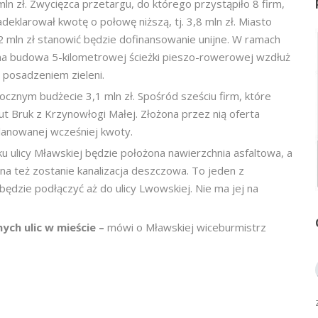
n zł. Zwycięzca przetargu, do którego przystąpiło 8 firm,
eklarował kwotę o połowę niższą, tj. 3,8 mln zł. Miasto
,2 mln zł stanowić będzie dofinansowanie unijne. W ramach
na budowa 5-kilometrowej ścieżki pieszo-rowerowej wzdłuż
i posadzeniem zieleni.
cznym budżecie 3,1 mln zł. Spośród sześciu firm, które
ut Bruk z Krzynowłogi Małej. Złożona przez nią oferta
 planowanej wcześniej kwoty.
 ulicy Mławskiej będzie położona nawierzchnia asfaltowa, a
a też zostanie kanalizacja deszczowa. To jeden z
będzie podłączyć aż do ulicy Lwowskiej. Nie ma jej na
ych ulic w mieście –
mówi o Mławskiej wiceburmistrz