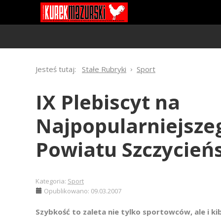
Jesteś tutaj:
Stałe Rubryki
Sport
IX Plebiscyt na
Najpopularniejsze
Powiatu Szczycień
Kategoria:
Sport
Opublikowano: 09.03.2007
Szybkość to zaleta nie tylko sportowców, ale i k