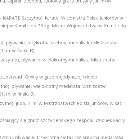
na, kapitan zespołu, czołowy gracz drużyny juniorów
RATE Szczytno), karate, Wicemistrz Polski Juniorów w
odniej w Kumite do 75 kg, Mistrz Województwa w Kumite do
pływanie, trzykrotna srebrna medalistka Mistrzostw
. m. w finale B)
ytno), pływanie, wielokrotny medalista Mistrzostw
strzostwach Gminy w grze pojedynczej i deblu
), pływanie, wielokrotny medalista Mistrzostw
. m. w finale B)
), judo, 7. m. w Mistrzostwach Polski Juniorów w kat.
żniający się gracz szczycieńskiego zespołu, członek kadry
), pływanie, trzykrotna złota i raz srebrna medalistka