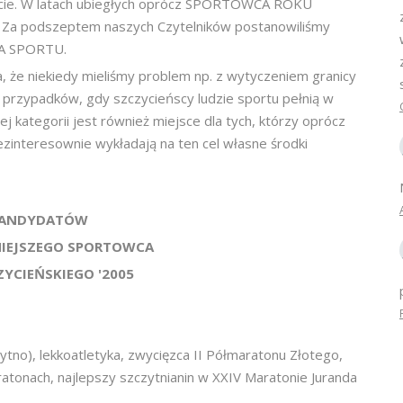
scycie. W latach ubiegłych oprócz SPORTOWCA ROKU
 Za podszeptem naszych Czytelników postanowiliśmy
KA SPORTU.
, że niekiedy mieliśmy problem np. z wytyczeniem granicy
e przypadków, gdy szczycieńscy ludzie sportu pełnią w
ej kategorii jest również miejsce dla tych, którzy oprócz
bezinteresownie wykładają na ten cel własne środki
KANDYDATÓW
NIEJSZEGO SPORTOWCA
YCIEŃSKIEGO '2005
), lekkoatletyka, zwycięzca II Półmaratonu Złotego,
atonach, najlepszy szczytnianin w XXIV Maratonie Juranda