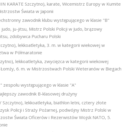
 KARATE Szczytno), karate, Wicemistrz Europy w Kumite
istrzostw Świata w Japonii
echstronny zawodnik klubu występującego w klasie "B"
o, ju-jitsu, Mistrz Polski Policji w Judo, brązowy
jitsu, zdobywca Pucharu Polski
no), lekkoatletyka, 3. m. w kategorii wiekowej w
ztwa w Półmaratonie
no), lekkoatletyka, zwycięzca w kategorii wiekowej
 Łomży, 6. m. w Mistrzostwach Polski Weteranów w Biegach
" zespołu występującego w klasie "A"
ajlepszy zawodnik B-klasowej drużyny
ytno), lekkoatletyka, biathlon letni, cztery złote
sk Policji i Straży Pożarnej, podwójny Mistrz Polski w
trzostw Świata Oficerów i Rezerwistów Wojsk NATO, 5.
onie