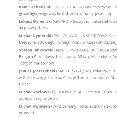
Kamil Dębek
(MIEJSKI KLUB SPORTOWY Szczytno), piłk
grupy ligi okręgowej, król strzelców rundy jesiennej
Łukasz Dymerski
(GWARDIA Szczytno), piłka siatkowa,
na pozycji libero
Michał Dymerski
(POLICYJNY KLUB SPORTOWY Szczytno)
Międzynarodowego Turnieju Policji w Czeskich Budzie
Stefan Jankowski
(AMATORSKI KLUB BIEGACZA Szczytn
Biegach Przełajowych (kat. pow. 65 lat), Wicemistrz Pol
licznych maratonów
Janusz Jastrzębski
(MASTERS Giżycko), kolarstwo, 8.
w Rakietowej Jeździe na Czas w Toruniu, uczestnik Mi
Polsce
Michał Kozłowski
(LUDOWE ZESPOŁY SPORTOWE Rozogi
pojedynczej i w deblu
Michał Kwiecień
(WPZ Lemany), piłka nożna, najskute
grupy III