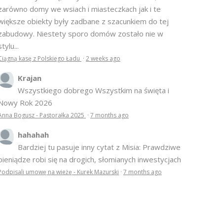
zarówno domy we wsiach i miasteczkach jak i te
większe obiekty były zadbane z szacunkiem do tej
zabudowy. Niestety sporo domów zostało nie w
stylu...
Ciągną kasę z Polskiego Ładu
·
2 weeks ago
Krajan
Wszystkiego dobrego Wszystkim na święta i
Nowy Rok 2026
Anna Bogusz - Pastorałka 2025
·
7 months ago
hahahah
Bardziej tu pasuje inny cytat z Misia: Prawdziwe
pieniądze robi się na drogich, słomianych inwestycjach
Podpisali umowę na wieżę - Kurek Mazurski
·
7 months ago