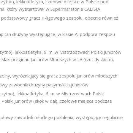
no), lekkoatletyka, czołowe miejsce w Polsce pod
na, który wystartował w Supermaratonie CALISIA
, podstawowy gracz II-ligowego zespołu, obecnie również
apitan drużyny występującej w klasie A, podpora zespołu
), lekkoatletyka, 9. m. w Mistrzostwach Polski Juniorów
h Makroregionu Juniorów Młodszych w LA (rzut dyskiem),
elny, wyróżniający się gracz zespołu juniorów młodszych
łowy zawodnik drużyny pasymskich juniorów
o), lekkoatletyka, 6. m. w Mistrzostwach Polski
 Polski Juniorów (skok w dal), czołowe miejsca podczas
zołowy zawodnik młodego pokolenia, występujący regularnie