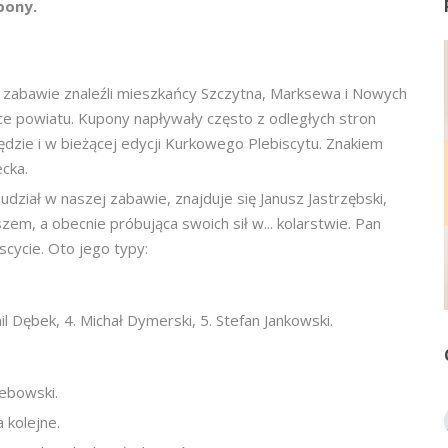
pony.
 zabawie znaleźli mieszkańcy Szczytna, Marksewa i Nowych
ice powiatu. Kupony napływały często z odległych stron
będzie i w bieżącej edycji Kurkowego Plebiscytu. Znakiem
ecka.
 udział w naszej zabawie, znajduje się Janusz Jastrzębski,
em, a obecnie próbująca swoich sił w... kolarstwie. Pan
cycie. Oto jego typy:
l Dębek, 4. Michał Dymerski, 5. Stefan Jankowski.
lebowski.
 kolejne.