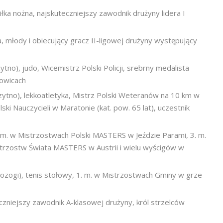
a nożna, najskuteczniejszy zawodnik drużyny lidera I
 młody i obiecujący gracz II-ligowej drużyny występujący
, judo, Wicemistrz Polski Policji, srebrny medalista
jowicach
o), lekkoatletyka, Mistrz Polski Weteranów na 10 km w
ski Nauczycieli w Maratonie (kat. pow. 65 lat), uczestnik
 m. w Mistrzostwach Polski MASTERS w Jeździe Parami, 3. m.
strzostw Świata MASTERS w Austrii i wielu wyścigów w
), tenis stołowy, 1. m. w Mistrzostwach Gminy w grze
czniejszy zawodnik A-klasowej drużyny, król strzelców