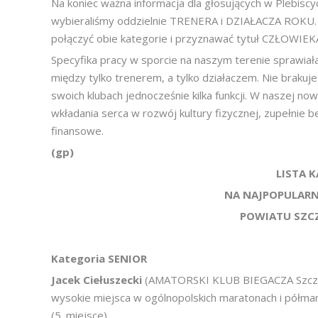
Na koniec ważna informacja dla głosujących w Plebi
wybieraliśmy oddzielnie TRENERA i DZIAŁACZA ROKU.
połączyć obie kategorie i przyznawać tytuł CZŁOWIE
Specyfika pracy w sporcie na naszym terenie sprawiała
między tylko trenerem, a tylko działaczem. Nie brakuj
swoich klubach jednocześnie kilka funkcji. W naszej now
wkładania serca w rozwój kultury fizycznej, zupełnie 
finansowe.
(gp)
LISTA 
NA NAJPOPULAR
POWIATU SZCZ
Kategoria SENIOR
Jacek Ciełuszecki
(AMATORSKI KLUB BIEGACZA Szczytno
wysokie miejsca w ogólnopolskich maratonach i półmar
(5. miejsce)