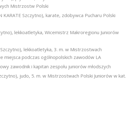
wych Mistrzostw Polski
ARATE Szczytno), karate, zdobywca Pucharu Polski
o), lekkoatletyka, Wicemistrz Makroregionu Juniorów
zytno), lekkoatletyka, 3. m. w Mistrzostwach
we miejsca podczas ogólnopolskich zawodów LA
owy zawodnik i kapitan zespołu juniorów młodszych
no), judo, 5. m. w Mistrzostwach Polski Juniorów w kat.