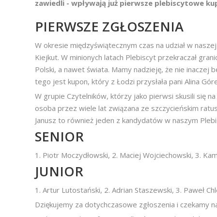
zawiedli - wpływają już pierwsze plebiscytowe ku
PIERWSZE ZGŁOSZENIA
W okresie międzyświątecznym czas na udział w naszej
Kiejkut. W minionych latach Plebiscyt przekraczał gran
Polski, a nawet świata. Mamy nadzieję, że nie inaczej 
tego jest kupon, który z Łodzi przysłała pani Alina Gór
W grupie Czytelników, którzy jako pierwsi skusili się na
osoba przez wiele lat związana ze szczycieńskim ratusz
Janusz to również jeden z kandydatów w naszym Plebis
SENIOR
1. Piotr Moczydłowski, 2. Maciej Wojciechowski, 3. Kami
JUNIOR
1. Artur Lutostański, 2. Adrian Staszewski, 3. Paweł Ch
Dziękujemy za dotychczasowe zgłoszenia i czekamy na