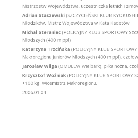
Mistrzostw Województwa, uczestniczka letnich i zimo
Adrian Staszewski
(SZCZYCIEŃSKI KLUB KYOKUSHIN K
Młodzików, Mistrz Województwa w Kata Kadetów
Michał Steraniec
(POLICYJNY KLUB SPORTOWY Szczytn
Młodszych (400 m ppł)
Katarzyna Trzcińska
(POLICYJNY KLUB SPORTOWY Szc
Makroregionu Juniorów Młodszych (400 m ppł), czoło
Jarosław Wilga
(OMULEW Wielbark), piłka nożna, czoł
Krzysztof Woźniak
(POLICYJNY KLUB SPORTOWY Szczyt
+100 kg, Wicemistrz Makroregionu.
2006.01.04