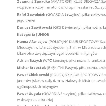
Zygmunt Zapadka
(AMATORSKI KLUB BIEGACZA Szczyt
względem liczby maratonów, drugi mieszkaniec Szczyt
Rafał Zawalniak
(GWARDIA Szczytno), piłka siatkowa
jego trener
Dariusz Zawitowski
(GKS Dźwierzuty), piłka nożna, k
Kategoria JUNIOR
Hanna Afanasjew
(POLICYJNY KLUB SPORTOWY Szczytno
Młodszych w LA (rzut dyskiem), 3. m. w Mistrzostwac
kilkakrotna zwyciężczyni ogólnopolskich mityngów
Adrian Bazych
(WPZ Lemany), piłka nożna, bramkostrz
Michał Brzostek
(BŁĘKITNI Pasym), piłka nożna, czo
Paweł Chlebowski
(POLICYJNY KLUB SPORTOWY Szczytn
Juniorów (skok w dal), 6. m. w Halowych Mistrzostwach
ogólnopolskich mityngów
Paweł Gugała
(GWARDIA Szczytno), piłka siatkowa, c
w drużynie seniorskiej