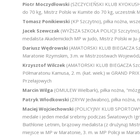
Piotr Moczydłowski
(SZCZYCIEŃSKI KLUB KYOKUSHIN
do 70 kg, Mistrz Polski w Kumite do 70 kg, uczestnik M
Tomasz Ponikiewski
(KP Szczytno), piłka nożna, wsz
Jacek Szewczak
(WYŻSZA SZKOŁA POLICJI Szczytno), jud
medalista Akademickich MP w Judo, Mistrz Polski w Ju-
Dariusz Wędrowski
(AMATORSKI KLUB BIEGACZA Szczyt
Maratonie Rzymskim, 3.m. w Mistrzostwach Wojewód
Krzysztof Wilczek
(AMATORSKI KLUB BIEGACZA Szczyt
Półmaratonu Kamusa, 2. m. (kat. wiek.) w GRAND PRIX
Przełajowych
Marcin Wilga
(OMULEW Wielbark), piłka nożna, "mózg
Patryk Włodkowski
(ZRYW Jedwabno), piłka nożna, n
Maciej Wojciechowski
(POLICYJNY KLUB SPORTOWY Szcz
medale i jeden medal srebrny podczas Światowych Igrzy
Biathlonie Letnim, brązowy medalista (z drużyną) Mis
miejsce w MP w Maratonie, 3. m. w MP Policji w Marat