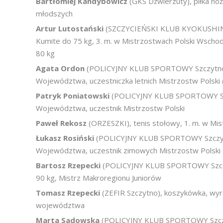
Bartłomiej Kandybowicz
(GKS Dźwierzuty), piłka noż
młodszych
Artur Lutostański
(SZCZYCIEŃSKI KLUB KYOKUSHIN KA
Kumite do 75 kg, 3. m. w Mistrzostwach Polski Wsch
80 kg
Agata Ordon
(POLICYJNY KLUB SPORTOWY Szczytno), 
Województwa, uczestniczka letnich Mistrzostw Polski (1
Patryk Poniatowski
(POLICYJNY KLUB SPORTOWY Szcz
Województwa, uczestnik Mistrzostw Polski
Paweł Rekosz
(ORZESZKI), tenis stołowy, 1. m. w Mi
Łukasz Rosiński
(POLICYJNY KLUB SPORTOWY Szczytno
Województwa, uczestnik zimowych Mistrzostw Polski (1
Bartosz Rzepecki
(POLICYJNY KLUB SPORTOWY Szczytno
90 kg, Mistrz Makroregionu Juniorów
Tomasz Rzepecki
(ZEFIR Szczytno), koszykówka, wyró
województwa
Marta Sadowska
(POLICYJNY KLUB SPORTOWY Szczytno