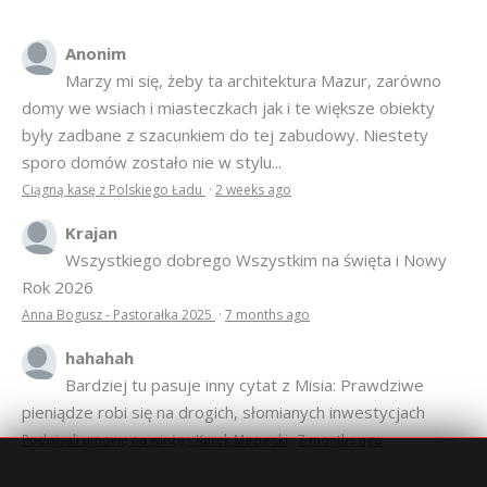
Anonim
Marzy mi się, żeby ta architektura Mazur, zarówno
domy we wsiach i miasteczkach jak i te większe obiekty
były zadbane z szacunkiem do tej zabudowy. Niestety
sporo domów zostało nie w stylu...
Ciągną kasę z Polskiego Ładu
·
2 weeks ago
Krajan
Wszystkiego dobrego Wszystkim na święta i Nowy
Rok 2026
Anna Bogusz - Pastorałka 2025
·
7 months ago
hahahah
Bardziej tu pasuje inny cytat z Misia: Prawdziwe
pieniądze robi się na drogich, słomianych inwestycjach
Podpisali umowę na wieżę - Kurek Mazurski
·
7 months ago