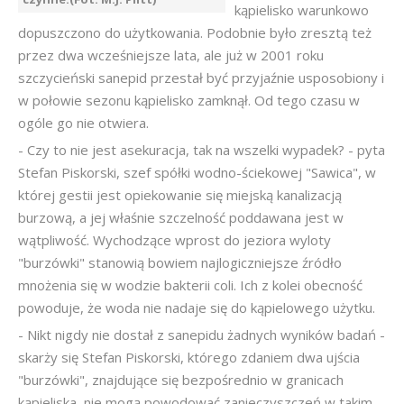
kąpielisko warunkowo
dopuszczono do użytkowania. Podobnie było zresztą też
przez dwa wcześniejsze lata, ale już w 2001 roku
szczycieński sanepid przestał być przyjaźnie usposobiony i
w połowie sezonu kąpielisko zamknął. Od tego czasu w
ogóle go nie otwiera.
- Czy to nie jest asekuracja, tak na wszelki wypadek? - pyta
Stefan Piskorski, szef spółki wodno-ściekowej "Sawica", w
której gestii jest opiekowanie się miejską kanalizacją
burzową, a jej właśnie szczelność poddawana jest w
wątpliwość. Wychodzące wprost do jeziora wyloty
"burzówki" stanowią bowiem najlogiczniejsze źródło
mnożenia się w wodzie bakterii coli. Ich z kolei obecność
powoduje, że woda nie nadaje się do kąpielowego użytku.
- Nikt nigdy nie dostał z sanepidu żadnych wyników badań -
skarży się Stefan Piskorski, którego zdaniem dwa ujścia
"burzówki", znajdujące się bezpośrednio w granicach
kąpieliska, nie mogą powodować zanieczyszczeń w takim