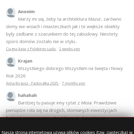
Anonim
Marzy mi się, żeby ta architektura Mazur, zarówno
domy we wsiach i miasteczkach jak i te większe obiekty
były zadbane z szacunkiem do tej zabudowy. Niestety
sporo domów zostało nie w stylu...
Ciągną kasę z Polskiego Ładu
·
2 weeks ago
Krajan
Wszystkiego dobrego Wszystkim na święta i Nowy
Rok 2026
Anna Bogusz - Pastorałka 2025
·
7 months ago
hahahah
Bardziej tu pasuje inny cytat z Misia: Prawdziwe
pieniądze robi się na drogich, słomianych inwestycjach
Podpisali umowę na wieżę - Kurek Mazurski
·
7 months ago
Nasza strona internetowa używa plików cookies (tzw. ciasteczka) w