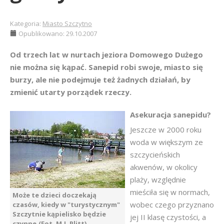
Kategoria:
Miasto Szczytno
Opublikowano: 29.10.2007
Od trzech lat w nurtach jeziora Domowego Dużego
nie można się kąpać. Sanepid robi swoje, miasto się
burzy, ale nie podejmuje też żadnych działań, by
zmienić utarty porządek rzeczy.
Asekuracja sanepidu?
Jeszcze w 2000 roku
woda w większym ze
szczycieńskich
akwenów, w okolicy
plaży, względnie
mieściła się w normach,
Może te dzieci doczekają
wobec czego przyznano
czasów, kiedy w "turystycznym"
Szczytnie kąpielisko będzie
jej II klasę czystości, a
czynne.(Fot. M.J. Plitt)