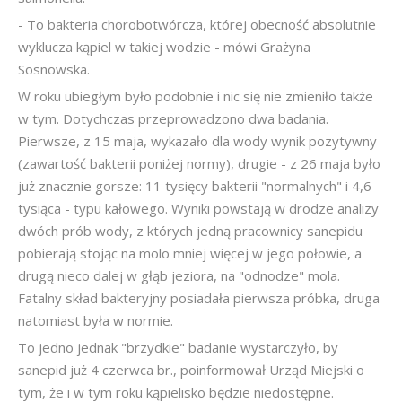
- To bakteria chorobotwórcza, której obecność absolutnie
wyklucza kąpiel w takiej wodzie - mówi Grażyna
Sosnowska.
W roku ubiegłym było podobnie i nic się nie zmieniło także
w tym. Dotychczas przeprowadzono dwa badania.
Pierwsze, z 15 maja, wykazało dla wody wynik pozytywny
(zawartość bakterii poniżej normy), drugie - z 26 maja było
już znacznie gorsze: 11 tysięcy bakterii "normalnych" i 4,6
tysiąca - typu kałowego. Wyniki powstają w drodze analizy
dwóch prób wody, z których jedną pracownicy sanepidu
pobierają stojąc na molo mniej więcej w jego połowie, a
drugą nieco dalej w głąb jeziora, na "odnodze" mola.
Fatalny skład bakteryjny posiadała pierwsza próbka, druga
natomiast była w normie.
To jedno jednak "brzydkie" badanie wystarczyło, by
sanepid już 4 czerwca br., poinformował Urząd Miejski o
tym, że i w tym roku kąpielisko będzie niedostępne.