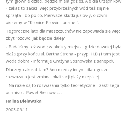
tym głównie dzieci, będzie miała gdzieś. Ale dla urzędników
- zakaz to zakaz, więc przybrzeżnych wód też się nie
sprząta - bo po co. Pierwsze skutki już były, o czym
piszemy w "Kronice Prowincjonalnej".
Tegoroczne lato dla mieszczuchów nie zapowiada się więc
zbyt różowo. Jak będzie dalej?
- Badaliśmy też wodę w okolicy miejsca, gdzie dawniej była
plaża (przy końcu ul. Bartna Strona - przyp. H.B.) i tam jest
woda dobra - informuje Grażyna Sosnowska z sanepidu.
Dlaczego akurat tam? Ano między innymi dlatego, że
rozważana jest zmiana lokalizacji plaży miejskiej.
- Na razie są to rozważania tylko teoretyczne - zastrzega
burmistrz Paweł Bielinowicz.
Halina Bielawska
2003.06.11