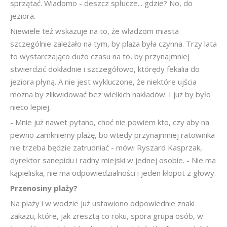
sprzątać. Wiadomo - deszcz spłucze... gdzie? No, do
jeziora.
Niewiele też wskazuje na to, że władzom miasta
szczególnie zależało na tym, by plaża była czynna. Trzy lata
to wystarczająco dużo czasu na to, by przynajmniej
stwierdzić dokładnie i szczegółowo, którędy fekalia do
jeziora płyną. A nie jest wykluczone, że niektóre ujścia
można by zlikwidować bez wielkich nakładów. I już by było
nieco lepiej.
- Mnie już nawet pytano, choć nie powiem kto, czy aby na
pewno zamkniemy plażę, bo wtedy przynajmniej ratownika
nie trzeba będzie zatrudniać - mówi Ryszard Kasprzak,
dyrektor sanepidu i radny miejski w jednej osobie. - Nie ma
kąpieliska, nie ma odpowiedzialności i jeden kłopot z głowy.
Przenosiny plaży?
Na plaży i w wodzie już ustawiono odpowiednie znaki
zakazu, które, jak zresztą co roku, spora grupa osób, w