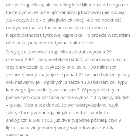
obrębie kąpieliska, ale i w odległości kilometra od niego nie
może być w jeziorze ujść kanalizacji burzowej (nie mówiąc
już - oczywiście - o jakiejkolwiek innej). Ale nie obecność
odpływów ma istotne znaczenie dla orzeczenia o
nieprzydatności użytkowej kąpieliska. To przede wszystkim
obecność, ponadnormatywna, bakterii coli.
Decyzja o zamknięciu kąpieliska została wydana 29
czerwca 2001 roku, w efekcie badań, przeprowadzonych
trzy dni wcześniej. Wykazały one, że w 100 mililitrach
jeziornej wody znajduje się ponad 24 tysiące bakterii grupy
coli, nazwijmy je - ogólnych, a także 1300 bakterii coli typu
kałowego (paskudniejsze znacznie). W przypadku tych
pierwszych dopuszczalna norma wynosi 10 tysięcy, drugich
- tysiąc. Można też dodać, że wartości pożądane, czyli
takie, które gwarantują niejako czystość wody to -
analogicznie 500 i 100. Już dwa tygodnie później, czyli 9
lipca - na bazie jeziornej wody wyhodowana została
salmonella.