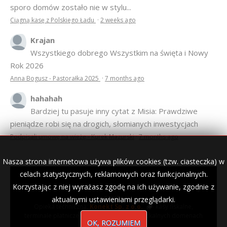
sporo domów zostało nie w stylu...
Ciągną kasę z Polskiego Ładu
·
2 weeks ago
Krajan
Wszystkiego dobrego Wszystkim na święta i Nowy
Rok 2026
Anna Bogusz - Pastorałka 2025
·
7 months ago
hahahah
Bardziej tu pasuje inny cytat z Misia: Prawdziwe
pieniądze robi się na drogich, słomianych inwestycjach
Podpisali umowę na wieżę - Kurek Mazurski
·
7 months ago
Nasza strona internetowa używa plików cookies (tzw. ciasteczka) w
celach statystycznych, reklamowych oraz funkcjonalnych.
Korzystając z niej wyrażasz zgodę na ich używanie, zgodnie z
© 2007–2018 Kurek Mazurski — archiwalne wydania lokalnej
gazety.
aktualnymi ustawieniami przeglądarki.
Opieka techniczna:
Konekt Sp. z o.o.
- kasy fiskalne,
terminale płatnicze, usługi IT, wizytówki w lokalnych domenach
OK, ROZUMIEM