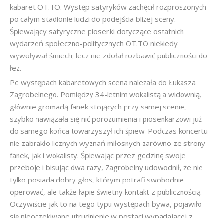
kabaret OT.TO. Występ satyryków zachęcił rozproszonych
po całym stadionie ludzi do podejścia bliżej sceny.
Śpiewający satyryczne piosenki dotyczące ostatnich
wydarzeń społeczno-politycznych OT.TO niekiedy
wywoływał śmiech, lecz nie zdołał rozbawić publiczności do
łez.
Po występach kabaretowych scena należała do Łukasza
Zagrobelnego. Pomiędzy 34-letnim wokalistą a widownią,
głównie gromadą fanek stojących przy samej scenie,
szybko nawiązała się nić porozumienia i piosenkarzowi już
do samego końca towarzyszył ich śpiew. Podczas koncertu
nie zabrakło licznych wyznań miłosnych zarówno ze strony
fanek, jak i wokalisty. Śpiewając przez godzinę swoje
przeboje i bisując dwa razy, Zagrobelny udowodnił, że nie
tylko posiada dobry głos, którym potrafi swobodnie
operować, ale także łapie świetny kontakt z publicznością.
Oczywiście jak to na tego typu występach bywa, pojawiło
się nieoczekiwane utrudnienie w postaci wypadającej z