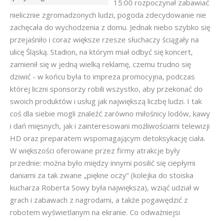
15:00 rozpoczynał zabawiać
nielicznie zgromadzonych ludzi, pogoda zdecydowanie nie
zachęcała do wychodzenia z domu. Jednak niebo szybko się
przejaśniło i coraz większe rzesze słuchaczy ściągały na
ulicę Śląską. Stadion, na którym miał odbyć się koncert,
zamienił się w jedną wielką reklamę, czemu trudno się
dziwić - w końcu była to impreza promocyjna, podczas
której liczni sponsorzy robili wszystko, aby przekonać do
swoich produktów i usług jak największą liczbę ludzi. I tak
coś dla siebie mogli znaleźć zarówno miłośnicy lodów, kawy
i dań mięsnych, jak i zainteresowani możliwościami telewizji
HD oraz preparatem wspomagającym detoksykację ciała.
W większości oferowane przez firmy atrakcje były
przednie: można było między innymi posilić się ciepłymi
daniami za tak zwane „piękne oczy” (kolejka do stoiska
kucharza Roberta Sowy była największa), wziąć udział w
grach i zabawach z nagrodami, a także pogawędzić z
robotem wyświetlanym na ekranie. Co odważniejsi