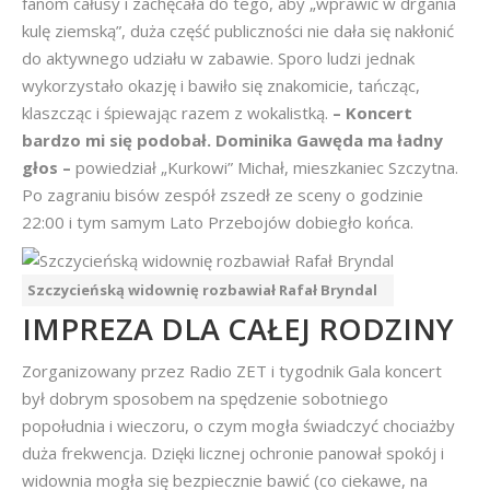
fanom całusy i zachęcała do tego, aby „wprawić w drgania
kulę ziemską”, duża część publiczności nie dała się nakłonić
do aktywnego udziału w zabawie. Sporo ludzi jednak
wykorzystało okazję i bawiło się znakomicie, tańcząc,
klaszcząc i śpiewając razem z wokalistką.
– Koncert
bardzo mi się podobał. Dominika Gawęda ma ładny
głos –
powiedział „Kurkowi” Michał, mieszkaniec Szczytna.
Po zagraniu bisów zespół zszedł ze sceny o godzinie
22:00 i tym samym Lato Przebojów dobiegło końca.
Szczycieńską widownię rozbawiał Rafał Bryndal
IMPREZA DLA CAŁEJ RODZINY
Zorganizowany przez Radio ZET i tygodnik Gala koncert
był dobrym sposobem na spędzenie sobotniego
popołudnia i wieczoru, o czym mogła świadczyć chociażby
duża frekwencja. Dzięki licznej ochronie panował spokój i
widownia mogła się bezpiecznie bawić (co ciekawe, na