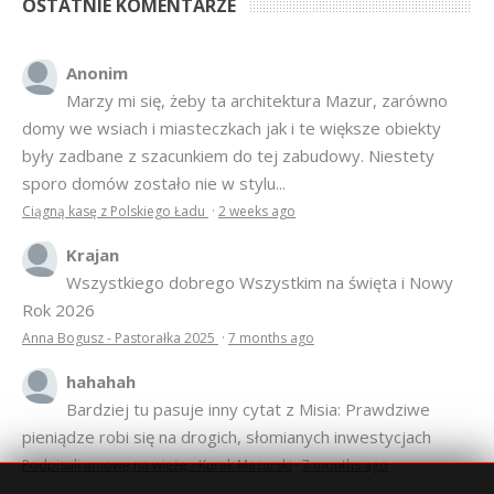
OSTATNIE KOMENTARZE
Anonim
Marzy mi się, żeby ta architektura Mazur, zarówno
domy we wsiach i miasteczkach jak i te większe obiekty
były zadbane z szacunkiem do tej zabudowy. Niestety
sporo domów zostało nie w stylu...
Ciągną kasę z Polskiego Ładu
·
2 weeks ago
Krajan
Wszystkiego dobrego Wszystkim na święta i Nowy
Rok 2026
Anna Bogusz - Pastorałka 2025
·
7 months ago
hahahah
Bardziej tu pasuje inny cytat z Misia: Prawdziwe
pieniądze robi się na drogich, słomianych inwestycjach
Podpisali umowę na wieżę - Kurek Mazurski
·
7 months ago