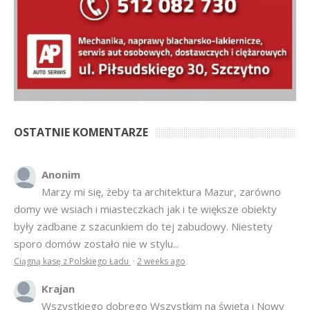
OSTATNIE KOMENTARZE
Anonim
Marzy mi się, żeby ta architektura Mazur, zarówno
domy we wsiach i miasteczkach jak i te większe obiekty
były zadbane z szacunkiem do tej zabudowy. Niestety
sporo domów zostało nie w stylu...
Ciągną kasę z Polskiego Ładu
·
2 weeks ago
Krajan
Wszystkiego dobrego Wszystkim na święta i Nowy