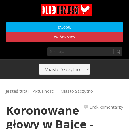
ZALOGUJ
ZAŁÓŻ KONTO
Jesteś tutaj:
Aktualności
Miasto Szczytno
Koronowane
Brak komentarzy
głowy w Bajce -