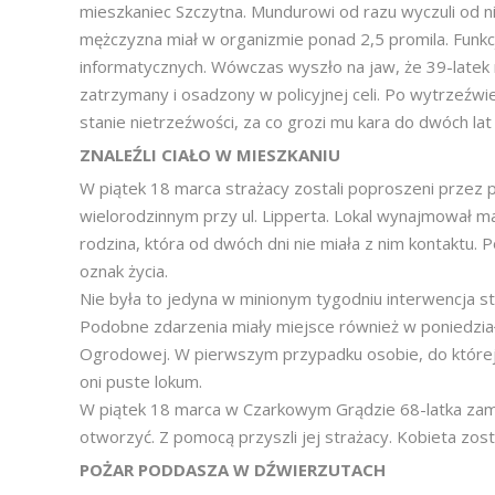
mieszkaniec Szczytna. Mundurowi od razu wyczuli od ni
mężczyzna miał w organizmie ponad 2,5 promila. Funk
informatycznych. Wówczas wyszło na jaw, że 39-latek 
zatrzymany i osadzony w policyjnej celi. Po wytrzeźw
stanie nietrzeźwości, za co grozi mu kara do dwóch lat
ZNALEŹLI CIAŁO W MIESZKANIU
W piątek 18 marca strażacy zostali poproszeni przez 
wielorodzinnym przy ul. Lipperta. Lokal wynajmował 
rodzina, która od dwóch dni nie miała z nim kontaktu.
oznak życia.
Nie była to jedyna w minionym tygodniu interwencja s
Podobne zdarzenia miały miejsce również w poniedziałek
Ogrodowej. W pierwszym przypadku osobie, do której dot
oni puste lokum.
W piątek 18 marca w Czarkowym Grądzie 68-latka zam
otworzyć. Z pomocą przyszli jej strażacy. Kobieta z
POŻAR PODDASZA W DŹWIERZUTACH