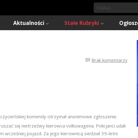
Aktualności
Stałe Rubryki
Ogłosz
Brak komentarzy
szczycieńskiej komendy otrzymał anonimowe zgłoszenie.
szać się nietrzeźwy kierowca volkswagena. Policjanci udali
m wcześniej pojazd. Za jego kierownicą siedział 39-letni