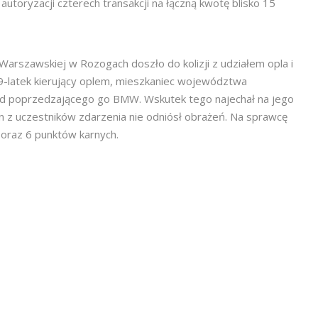
utoryzacji czterech transakcji na łączną kwotę blisko 15
 Warszawskiej w Rozogach doszło do kolizji z udziałem opla i
69-latek kierujący oplem, mieszkaniec województwa
 od poprzedzającego go BMW. Wskutek tego najechał na jego
n z uczestników zdarzenia nie odniósł obrażeń. Na sprawcę
 oraz 6 punktów karnych.