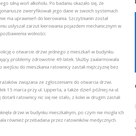
ego silną woń alkoholu. Po badaniu okazało się, że
cjonariusze zweryfikowali jego dane w swoich systemach
nie ma uprawnień do kierowania. Szczytnianin został
ieniu usłyszał zarzut kierowania pojazdem mechanicznym w
 pozbawienia wolności.
policję o otwarcie drzwi jednego z mieszkań w budynku
mający problemy zdrowotne 49-latek. Służby zaalarmowała
 Po wejściu do mieszkania ratownicy zastali mężczyznę bez
trażaków związana ze zgłoszeniami do otwarcia drzwi.
 15 marca przy ul. Lipperta, a także dzień później na ul.
arli ratownicy nic się nie stało, z kolei w drugim zastali
knęła drzwi w budynku mieszkalnym, po czym nie mogła ich
ostała również przebadana przez ratowników medycznych.