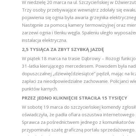
W niedzielę 20 marca na ul. Szczycieńskiej w Dźwierz
Trzy osoby przebywające wewnątrz zdołały się ewaku
pojawienia się ognia była awaria grzejnika elektrycznego
Następnie za pomocą kamery termowizyjnej oraz mier
zarzewi ognia i tlenku węgla. Spaleniu uległo wyposaż
instalacja elektryczna.
2,5 TYSIĄCA ZA ZBYT SZYBKĄ JAZDĘ
W piątek 18 marca na trasie Dąbrowy – Rozogi funkcjon
31-latka kierującego mercedesem. Powodem była nadmi
dopuszczalnej „dziewięćdziesiątce” pędził, mając na li
zapłaci za nieodpowiedzialne zachowanie. Policjanci wle
punktów karnych.
PRZEZ JEDNO KLIKNIĘCIE STRACIŁA 15 TYSIĘCY
W sobotę 19 marca do szczycieńskiej komendy zgłosił
oświadczyła, że padła ofiara oszustwa internetowego p
Sprawca za pośrednictwem jednego z komunikatorów sp
przypominała szatę graficzną portalu sprzedażowego. Gd