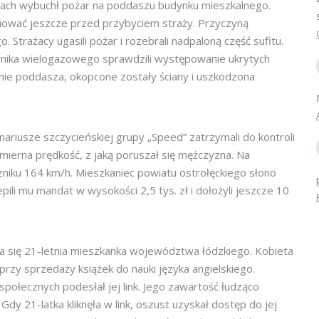
utach wybuchł pożar na poddaszu budynku mieszkalnego.
ować jeszcze przed przybyciem straży. Przyczyną
. Strażacy ugasili pożar i rozebrali nadpaloną część sufitu.
nika wielogazowego sprawdzili występowanie ukrytych
enie poddasza, okopcone zostały ściany i uszkodzona
ariusze szczycieńskiej grupy „Speed” zatrzymali do kontroli
erna prędkość, z jaką poruszał się mężczyzna. Na
czniku 164 km/h. Mieszkaniec powiatu ostrołęckiego słono
pili mu mandat w wysokości 2,5 tys. zł i dołożyli jeszcze 10
a się 21-letnia mieszkanka województwa łódzkiego. Kobieta
rzy sprzedaży książek do nauki języka angielskiego.
ołecznych podesłał jej link. Jego zawartość łudząco
y 21-latka kliknęła w link, oszust uzyskał dostęp do jej