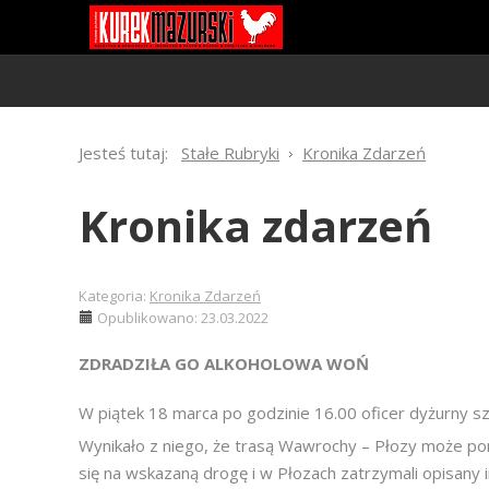
Jesteś tutaj:
Stałe Rubryki
Kronika Zdarzeń
Kronika zdarzeń
Kategoria:
Kronika Zdarzeń
Opublikowano: 23.03.2022
ZDRADZIŁA GO ALKOHOLOWA WOŃ
W piątek 18 marca po godzinie 16.00 oficer dyżurny 
Wynikało z niego, że trasą Wawrochy – Płozy może poru
się na wskazaną drogę i w Płozach zatrzymali opisany i