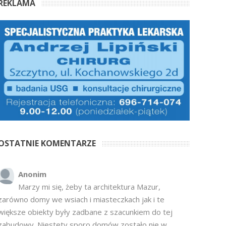
REKLAMA
OSTATNIE KOMENTARZE
Anonim
Marzy mi się, żeby ta architektura Mazur,
zarówno domy we wsiach i miasteczkach jak i te
większe obiekty były zadbane z szacunkiem do tej
zabudowy. Niestety sporo domów zostało nie w