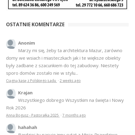
OSTATNIE KOMENTARZE
Anonim
Marzy mi się, żeby ta architektura Mazur, zarówno
domy we wsiach i miasteczkach jak i te większe obiekty
były zadbane z szacunkiem do tej zabudowy. Niestety
sporo domów zostało nie w stylu...
Ciągną kasę z Polskiego Ładu
·
2 weeks ago
Krajan
Wszystkiego dobrego Wszystkim na święta i Nowy
Rok 2026
Anna Bogusz - Pastorałka 2025
·
7 months ago
hahahah
Bardziej tu pasuje inny cytat z Misia: Prawdziwe