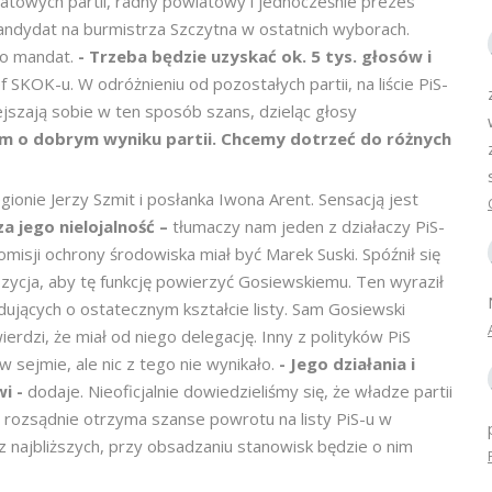
iatowych partii, radny powiatowy i jednocześnie prezes
andydat na burmistrza Szczytna w ostatnich wyborach.
ę o mandat.
- Trzeba będzie uzyskać ok. 5 tys. głosów i
 SKOK-u. W odróżnieniu od pozostałych partii, na liście PiS-
iejszają sobie w ten sposób szans, dzieląc głosy
im o dobrym wyniku partii. Chcemy
dotrzeć do różnych
egionie Jerzy Szmit i posłanka Iwona Arent. Sensacją jest
za jego nielojalność –
tłumaczy nam jeden z działaczy PiS-
isji ochrony środowiska miał być Marek Suski. Spóźnił się
zycja, aby tę funkcję powierzyć Gosiewskiemu. Ten wyraził
dujących o ostatecznym kształcie listy. Sam Gosiewski
erdzi, że miał od niego delegację. Inny z polityków PiS
 sejmie, ale nic z tego nie wynikało.
- Jego działania i
wi -
dodaje. Nieoficjalnie dowiedzieliśmy się, że władze partii
ę rozsądnie otrzyma szanse powrotu na listy PiS-u w
z najbliższych, przy obsadzaniu stanowisk będzie o nim