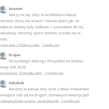
OSTATNIE KOMENTARZE
Anonim
Marzy mi się, żeby ta architektura Mazur,
zarówno domy we wsiach i miasteczkach jak i te
większe obiekty były zadbane z szacunkiem do tej
zabudowy. Niestety sporo domów zostało nie w
stylu...
Ciągną kasę z Polskiego Ładu
·
2 weeks ago
Krajan
Wszystkiego dobrego Wszystkim na święta i
Nowy Rok 2026
Anna Bogusz - Pastorałka 2025
·
7 months ago
hahahah
Bardziej tu pasuje inny cytat z Misia: Prawdziwe
pieniądze robi się na drogich, słomianych inwestycjach