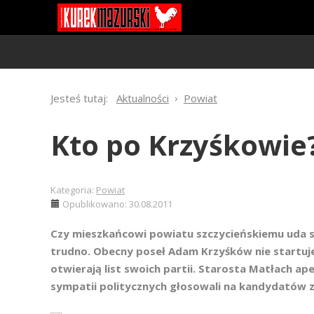
Jesteś tutaj:
Aktualności
Powiat
Kto po Krzyśkowie
Kategoria:
Powiat
Opublikowano: 30.08.2011
Czy mieszkańcowi powiatu szczycieńskiemu uda si
trudno. Obecny poseł Adam Krzyśków nie startuje
otwierają list swoich partii. Starosta Matłach ap
sympatii politycznych głosowali na kandydatów z