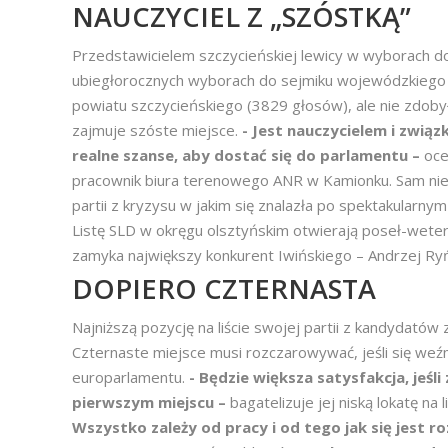
NAUCZYCIEL Z „SZÓSTKĄ”
Przedstawicielem szczycieńskiej lewicy w wyborach d
ubiegłorocznych wyborach do sejmiku wojewódzkiego 
powiatu szczycieńskiego (3829 głosów), ale nie zdobył
zajmuje szóste miejsce.
- Jest nauczycielem i zwi
realne szanse, aby dostać się do parlamentu –
oce
pracownik biura terenowego ANR w Kamionku. Sam nie
partii z kryzysu w jakim się znalazła po spektakularn
Listę SLD w okręgu olsztyńskim otwierają poseł-wetera
zamyka największy konkurent Iwińskiego – Andrzej Ryń
DOPIERO CZTERNASTA
Najniższą pozycję na liście swojej partii z kandydatów
Czternaste miejsce musi rozczarowywać, jeśli się we
europarlamentu.
- Będzie większa satysfakcja, jeś
pierwszym miejscu –
bagatelizuje jej niską lokatę n
Wszystko zależy od pracy i od tego jak się jest