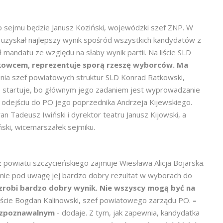
o sejmu będzie Janusz Koziński, wojewódzki szef ZNP. W
uzyskał najlepszy wynik spośród wszystkich kandydatów z
 mandatu ze względu na słaby wynik partii. Na liście SLD
ązkowcem, reprezentuje sporą rzeszę wyborców. Ma
nia szef powiatowych struktur SLD Konrad Ratkowski,
 startuje, bo głównym jego zadaniem jest wyprowadzanie
ym odejściu do PO jego poprzednika Andrzeja Kijewskiego.
n Tadeusz Iwiński i dyrektor teatru Janusz Kijowski, a
ski, wicemarszałek sejmiku.
 z powiatu szczycieńskiego zajmuje Wiesława Alicja Bojarska.
źmie pod uwagę jej bardzo dobry rezultat w wyborach do
li zrobi bardzo dobry wynik. Nie wszyscy mogą być na
a liście Bogdan Kalinowski, szef powiatowego zarządu PO.
–
 rozpoznawalnym
- dodaje. Z tym, jak zapewnia, kandydatka