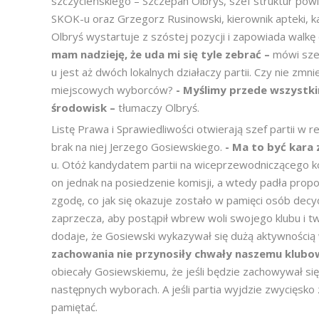
szczycieńskiego – Szczepan Olbryś, szef struktur pow
SKOK-u oraz Grzegorz Rusinowski, kierownik apteki, k
Olbryś wystartuje z szóstej pozycji i zapowiada walk
mam nadzieję, że uda mi się tyle zebrać –
mówi szef
u jest aż dwóch lokalnych działaczy partii. Czy nie zmn
miejscowych wyborców?
- Myślimy przede wszystk
środowisk –
tłumaczy Olbryś.
Listę Prawa i Sprawiedliwości otwierają szef partii w r
brak na niej Jerzego Gosiewskiego.
- Ma to być kara 
u. Otóż kandydatem partii na wiceprzewodniczącego kom
on jednak na posiedzenie komisji, a wtedy padła propo
zgodę, co jak się okazuje zostało w pamięci osób decy
zaprzecza, aby postąpił wbrew woli swojego klubu i twi
dodaje, że Gosiewski wykazywał się dużą aktywnością w
zachowania nie przynosiły chwały naszemu klubo
obiecały Gosiewskiemu, że jeśli będzie zachowywał si
następnych wyborach. A jeśli partia wyjdzie zwycięsko 
pamiętać.