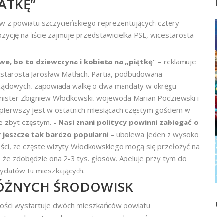
ATKĘ”
w z powiatu szczycieńskiego reprezentujących cztery
zycję na liście zajmuje przedstawicielka PSL, wicestarosta
owe, bo to dziewczyna i kobieta na „piątkę” –
reklamuje
tarosta Jarosław Matłach. Partia, podbudowana
ądowych, zapowiada walkę o dwa mandaty w okręgu
inister Zbigniew Włodkowski, wojewoda Marian Podziewski i
ierwszy jest w ostatnich miesiącach częstym gościem w
e zbyt częstym.
- Nasi znani politycy powinni zabiegać o
 jeszcze tak bardzo popularni –
ubolewa jeden z wysoko
ości, że częste wizyty Włodkowskiego mogą się przełożyć na
ak, że zdobędzie ona 2-3 tys. głosów. Apeluje przy tym do
ydatów tu mieszkających.
ÓŻNYCH ŚRODOWISK
iwości wystartuje dwóch mieszkańców powiatu