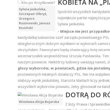
KOBIETA NA „PI
Sylwia Jaskulska,
Spośród wszystkich kandydató
Szczepan Olbryś,
największe partie najwyższą po
Grzegorz
Rusinowski, Janusz
Sylwia Jaskulska.
Koziński
- Miejsce nie jest przypadk
kandydatkę ludowców szef zarządu powiatowego PSL s
ubiegłorocznym dobrym wynikiem w wyborach samorz
olsztyńskim. Faworytami będą otwierający listę wicem
wicemarszałek województwa Urszula Pasławska. Ten p
naszym powiecie. Niektórzy ludowcy uważają nawet, ż
głosy wyborców, w powiatach, gdzie nie jesteśmy
postawionych lokalnych działaczy PSL. Nie ma wątpliw
słabszy wynik Jaskulskiej. Starosta Matłach liczy jedn
wszystkich wyborców powiatu, żeby głosowali na kand
DOTRĄ DO R
Wiesława Alicja Bojarska
Z listy Prawa i Sprawiedl