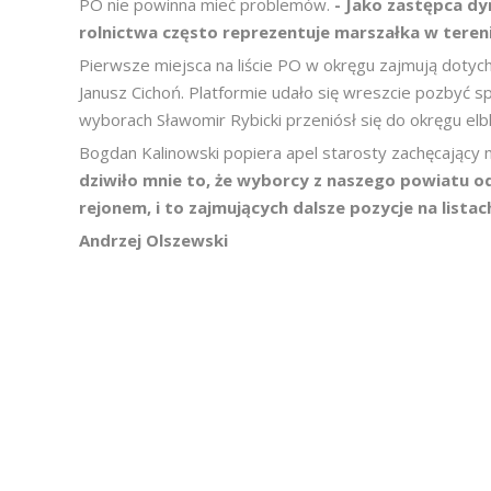
PO nie powinna mieć problemów.
- Jako zastępca d
rolnictwa często reprezentuje marszałka w tereni
Pierwsze miejsca na liście PO w okręgu zajmują dotyc
Janusz Cichoń. Platformie udało się wreszcie pozbyć sp
wyborach Sławomir Rybicki przeniósł się do okręgu elb
Bogdan Kalinowski popiera apel starosty zachęcający
dziwiło mnie to, że wyborcy z naszego powiatu od
rejonem, i to zajmujących dalsze pozycje na list
Andrzej Olszewski