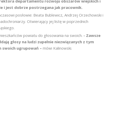
yrektora departamentu rozwoju obszarów wiejskich i
e i jest dobrze postrzegana jak pracownik.
hczasowi posłowie: Beata Bublewicz, Andrzej Orzechowski i
adochroniarzy. Otwierający jej listę w poprzednich
ląskiego.
 mieszkańców powiatu do głosowania na swoich.
- Zawsze
dają głosy na ludzi zupełnie niezwiązanych z tym
ach swoich ugrupowań –
mówi Kalinowski.