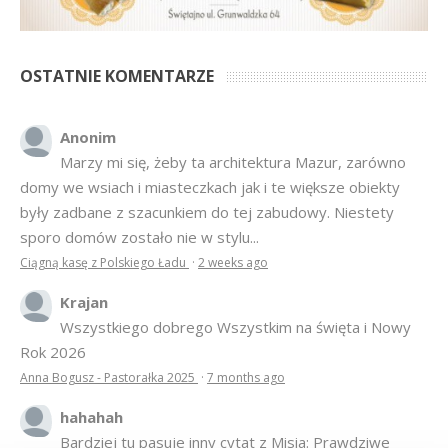
OSTATNIE KOMENTARZE
Anonim
Marzy mi się, żeby ta architektura Mazur, zarówno
domy we wsiach i miasteczkach jak i te większe obiekty
były zadbane z szacunkiem do tej zabudowy. Niestety
sporo domów zostało nie w stylu...
Ciągną kasę z Polskiego Ładu
·
2 weeks ago
Krajan
Wszystkiego dobrego Wszystkim na święta i Nowy
Rok 2026
Anna Bogusz - Pastorałka 2025
·
7 months ago
hahahah
Bardziej tu pasuje inny cytat z Misia: Prawdziwe