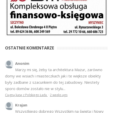
OSTATNIE KOMENTARZE
Anonim
Marzy mi się, żeby ta architektura Mazur, zarówno
domy we wsiach i miasteczkach jak i te większe obiekty
były zadbane z szacunkiem do tej zabudowy. Niestety
sporo domów zostało nie w stylu...
Ciągną kasę z Polskiego Ładu
·
2 weeks ago
Krajan
Wszystkiego dobrego Wszystkim na święta i Nowy