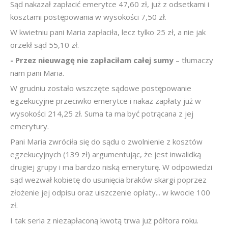
Sąd nakazał zapłacić emerytce 47,60 zł, już z odsetkami i
kosztami postępowania w wysokości 7,50 zł.
W kwietniu pani Maria zapłaciła, lecz tylko 25 zł, a nie jak
orzekł sąd 55,10 zł.
- Przez nieuwagę nie zapłaciłam całej sumy
– tłumaczy
nam pani Maria.
W grudniu zostało wszczęte sądowe postępowanie
egzekucyjne przeciwko emerytce i nakaz zapłaty już w
wysokości 214,25 zł. Suma ta ma być potrącana z jej
emerytury.
Pani Maria zwróciła się do sądu o zwolnienie z kosztów
egzekucyjnych (139 zł) argumentując, że jest inwalidką
drugiej grupy i ma bardzo niską emeryturę. W odpowiedzi
sąd wezwał kobietę do usunięcia braków skargi poprzez
złożenie jej odpisu oraz uiszczenie opłaty... w kwocie 100
zł.
I tak seria z niezapłaconą kwotą trwa już półtora roku.