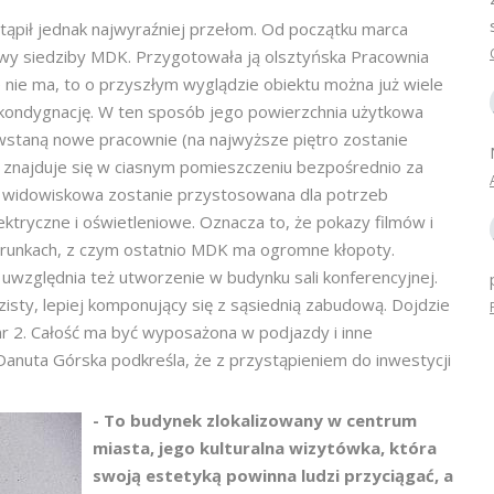
tąpił jednak najwyraźniej przełom. Od początku marca
wy siedziby MDK. Przygotowała ją olsztyńska Pracownia
nie ma, to o przyszłym wyglądzie obiektu można już wiele
 kondygnację. W ten sposób jego powierzchnia użytkowa
staną nowe pracownie (na najwyższe piętro zostanie
ie znajduje się w ciasnym pomieszczeniu bezpośrednio za
a widowiskowa zostanie przystosowana dla potrzeb
ktryczne i oświetleniowe. Oznacza to, że pokazy filmów i
runkach, z czym ostatnio MDK ma ogromne kłopoty.
a uwzględnia też utworzenie w budynku sali konferencyjnej.
zisty, lepiej komponujący się z sąsiednią zabudową. Dojdzie
r 2. Całość ma być wyposażona w podjazdy i inne
anuta Górska podkreśla, że z przystąpieniem do inwestycji
- To budynek zlokalizowany w centrum
miasta, jego kulturalna wizytówka, która
swoją estetyką powinna ludzi przyciągać, a