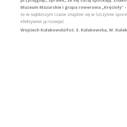
przyciągnąć, sprawić, że się tutaj spotkają. Znak
Muzeum Mazurskie i grupa rowerowa „Kręcioły” -
że w najbliższym czasie znajdzie się w Szczytnie spo
efektywnie ją rozwijać.
Wojciech Kułakowski/Fot. E. Kułakowska, W. Kuła