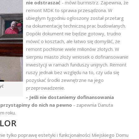
nie odstraszać
- mówi burmistrz. Zapewnia, że
remont MDK to sprawa przesądzona. W
ubiegłym tygodniu ogłoszony został przetarg
na dokumentację techniczną prac budowlanych.
Dopóki dokument nie będzie gotowy, trudno
mówić o kosztach, ale łatwo się domyślić, że
remont pochłonie wiele milionów złotych. W
sierpniu miasto złoży wniosek o dofinansowanie
inwestycji w ramach funduszy unijnych. Remont
ruszy jednak bez względu na to, czy uda się
pozyskać środki zewnętrzne na jego
yć
przeprowadzenie.
- Jeśli nie dostaniemy dofinansowania
e przystąpimy do nich na pewno
- zapewnia Danuta
ym roku.
KLOR
nie tylko poprawę estetyki i funkcjonalności Miejskiego Domu