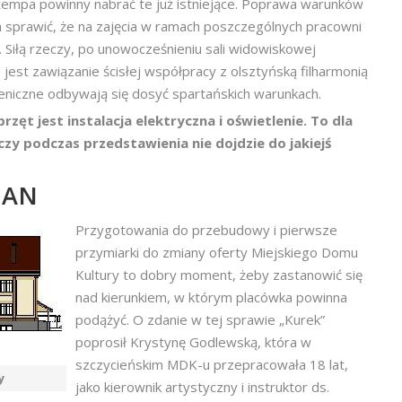
 tempa powinny nabrać te już istniejące. Poprawa warunków
 sprawić, że na zajęcia w ramach poszczególnych pracowni
 Siłą rzeczy, po unowocześnieniu sali widowiskowej
 jest zawiązanie ścisłej współpracy z olsztyńską filharmonią
ceniczne odbywają się dosyć spartańskich warunkach.
zęt jest instalacja elektryczna i oświetlenie. To dla
czy podczas przedstawienia nie dojdzie do jakiejś
IAN
Przygotowania do przebudowy i pierwsze
przymiarki do zmiany oferty Miejskiego Domu
Kultury to dobry moment, żeby zastanowić się
nad kierunkiem, w którym placówka powinna
podążyć. O zdanie w tej sprawie „Kurek”
poprosił Krystynę Godlewską, która w
szczycieńskim MDK-u przepracowała 18 lat,
y
jako kierownik artystyczny i instruktor ds.