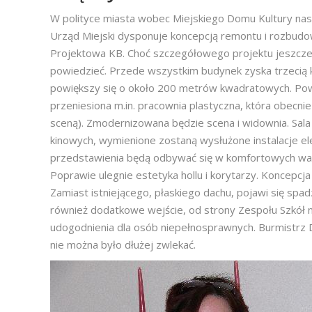
W polityce miasta wobec Miejskiego Domu Kultury nas
Urząd Miejski dysponuje koncepcją remontu i rozbudo
Projektowa KB. Choć szczegółowego projektu jeszcze 
powiedzieć. Przede wszystkim budynek zyska trzecią
powiększy się o około 200 metrów kwadratowych. Pow
przeniesiona m.in. pracownia plastyczna, która obecn
sceną). Zmodernizowana będzie scena i widownia. Sal
kinowych, wymienione zostaną wysłużone instalacje ele
przedstawienia będą odbywać się w komfortowych wa
Poprawie ulegnie estetyka hollu i korytarzy. Koncepcj
Zamiast istniejącego, płaskiego dachu, pojawi się spad
również dodatkowe wejście, od strony Zespołu Szkół n
udogodnienia dla osób niepełnosprawnych. Burmistrz D
nie można było dłużej zwlekać.