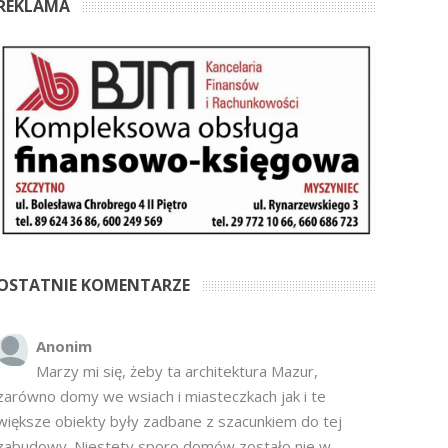
REKLAMA
OSTATNIE KOMENTARZE
Anonim
Marzy mi się, żeby ta architektura Mazur,
zarówno domy we wsiach i miasteczkach jak i te
większe obiekty były zadbane z szacunkiem do tej
zabudowy. Niestety sporo domów zostało nie w