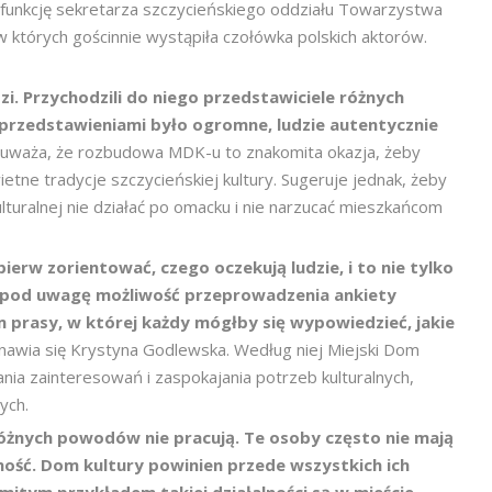
ż funkcję sekretarza szczycieńskiego oddziału Towarzystwa
 których gościnnie wystąpiła czołówka polskich aktorów.
zi. Przychodzili do niego przedstawiciele różnych
 przedstawieniami było ogromne, ludzie autentycznie
uważa, że rozbudowa MDK-u to znakomita okazja, żeby
etne tradycje szczycieńskiej kultury. Sugeruje jednak, żeby
lturalnej nie działać po omacku i nie narzucać mieszkańcom
erw zorientować, czego oczekują ludzie, i to nie tylko
ąć pod uwagę możliwość przeprowadzenia ankiety
 prasy, w której każdy mógłby się wypowiedzieć, jakie
anawia się Krystyna Godlewska. Według niej Miejski Dom
nia zainteresowań i zaspokajania potrzeb kulturalnych,
ych.
 różnych powodów nie pracują. Te osoby często nie mają
ność. Dom kultury powinien przede wszystkich ich