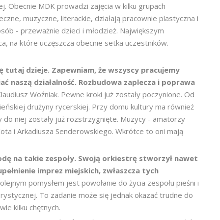
nej. Obecnie MDK prowadzi zajęcia w kilku grupach
czne, muzyczne, literackie, działają pracownie plastyczna i
 osób - przeważnie dzieci i młodzież. Największym
ńca, na które uczęszcza obecnie setka uczestników.
ię tutaj dzieje. Zapewniam, że wszyscy pracujemy
iać naszą działalność. Rozbudowa zaplecza i poprawa
Klaudiusz Woźniak. Pewne kroki już zostały poczynione. Od
eńskiej drużyny rycerskiej. Przy domu kultury ma również
 do niej zostały już rozstrzygnięte. Muzycy - amatorzy
Kota i Arkadiusza Senderowskiego. Wkrótce to oni mają
dę na takie zespoły. Swoją orkiestrę stworzył nawet
ełnienie imprez miejskich, zwłaszcza tych
Kolejnym pomysłem jest powołanie do życia zespołu pieśni i
klorystycznej. To zadanie może się jednak okazać trudne do
ie kilku chętnych.