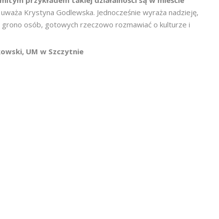
omitym przykładem takiej działalności są w mieście
uważa Krystyna Godlewska. Jednocześnie wyraża nadzieję,
re grono osób, gotowych rzeczowo rozmawiać o kulturze i
kowski, UM w Szczytnie