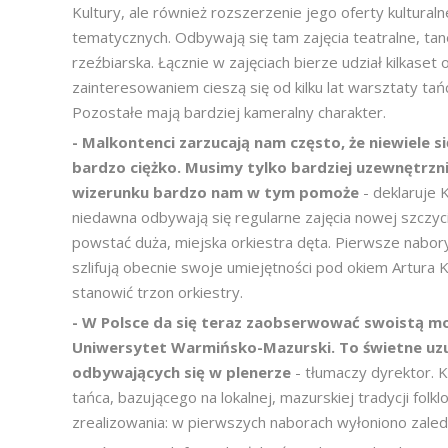
Kultury, ale również rozszerzenie jego oferty kultural
tematycznych. Odbywają się tam zajęcia teatralne, tane
rzeźbiarska. Łącznie w zajęciach bierze udział kilkaset
zainteresowaniem cieszą się od kilku lat warsztaty ta
Pozostałe mają bardziej kameralny charakter.
- Malkontenci zarzucają nam często, że niewiele s
bardzo ciężko. Musimy tylko bardziej uzewnętrzn
wizerunku bardzo nam w tym pomoże
- deklaruje 
niedawna odbywają się regularne zajęcia nowej szczyci
powstać duża, miejska orkiestra dęta. Pierwsze nabory
szlifują obecnie swoje umiejętności pod okiem Artura 
stanowić trzon orkiestry.
- W Polsce da się teraz zaobserwować swoistą mo
Uniwersytet Warmińsko-Mazurski. To świetne uzup
odbywających się w plenerze
- tłumaczy dyrektor. 
tańca, bazującego na lokalnej, mazurskiej tradycji fol
zrealizowania: w pierwszych naborach wyłoniono zaledw