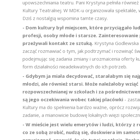
upowszechniania teatru. Pani Krystyna pełniła równie
Kultury Teatralnej. W MDK-u organizowała spektakle, w
Dziś z nostalgią wspomina tamte czasy.
- Dom kultury był miejscem, które przyciągało lud
profesji, osoby młode i starsze. Zainteresowanie
przeżywali kontakt ze sztuką.
Krystyna Godlewska 
zacząć rozmawiać o tym, jak podtrzymać i rozwinąć świ
podejmując się zadania zmiany i urozmaicenia oferty ku
form działalności nieadekwatnych do ich potrzeb.
- Gdybym ja miała decydować, starałabym się najpi
młodzi, ale również starsi. Może należałoby wzi
rozpowszechnianej w szkołach i za pośrednictwem
są jego oczekiwania wobec takiej placówki
- zast
Kultury ma do spełnienia bardzo ważne, oprócz rozwija
zadanie, a mianowicie budowę lokalnych więzi społeczn
- W mieście jest wielu emerytów i ludzi, którzy z
co ze sobą zrobić, nudzą się, doskwiera im samot