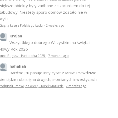
większe obiekty były zadbane z szacunkiem do tej
zabudowy. Niestety sporo domów zostało nie w
stylu...
Ciągną kasę z Polskiego Ładu
·
2 weeks ago
Krajan
Wszystkiego dobrego Wszystkim na święta i
Nowy Rok 2026
Anna Bogusz - Pastorałka 2025
·
7 months ago
hahahah
Bardziej tu pasuje inny cytat z Misia: Prawdziwe
pieniądze robi się na drogich, słomianych inwestycjach
Podpisali umowę na wieżę - Kurek Mazurski
·
7 months ago