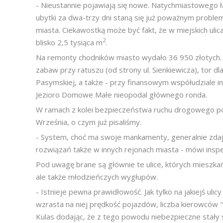
- Nieustannie pojawiają się nowe. Natychmiastowego ł
ubytki za dwa-trzy dni staną się już poważnym probl
miasta. Ciekawostką może być fakt, że w miejskich uli
2
blisko 2,5 tysiąca m
.
Na remonty chodników miasto wydało 36 950 złotych.
zabaw przy ratuszu (od strony ul. Sienkiewicza), tor d
Pasymskiej, a także - przy finansowym współudziale i
Jezioro Domowe Małe nieopodal głównego ronda.
W ramach z kolei bezpieczeństwa ruchu drogowego po
Września, o czym już pisaliśmy.
- System, choć ma swoje mankamenty, generalnie zda
rozwiązań także w innych rejonach miasta - mówi inspe
Pod uwagę brane są głównie te ulice, których mieszkań
ale także młodzieńczych wygłupów.
- Istnieje pewna prawidłowość. Jak tylko na jakiejś ul
wzrasta na niej prędkość pojazdów, liczba kierowców 
Kulas dodając, że z tego powodu niebezpieczne stały s