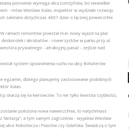
atania ponownie wymaga ulica Łomżyńska, bo niewielkie
emem - mówi Wiesław Kulas, inspektor w wydziale rozwoju
cach załatano dotychczas 4607 dziur o łącznej powierzchni
 W ramach remontów powstał m.in. nowy wjazd na plac
la deskorolek i akrobatów - rowerzystów w parku przy ul.
nwestora prywatnego - atrakcyjny pasaż - zejście nad
wstał system spowolnienia ruchu na ulicy Bohaterów
je egzamin, dlatego planujemy zastosowanie podobnych
ktor Kulas.
cy skarżą się na kierowców. To nie tylko kwestia szybkości,
icy zostanie położona nowa nawierzchnia, to natychmiast
"z fantazją", a tym samym zagrożenia - wyjaśnia Wiesław
ię ulice Robotnicza i Piastów czy Gdańska. Świadczą o tym