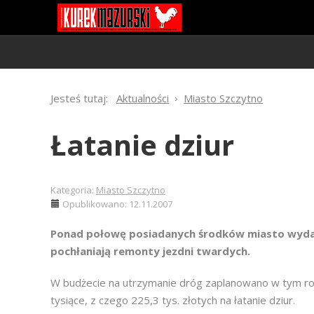
Jesteś tutaj:
Aktualności
Miasto Szczytno
Łatanie dziur
Kategoria:
Miasto Szczytno
Opublikowano: 12.11.2007
Ponad połowę posiadanych środków miasto wydało 
pochłaniają remonty jezdni twardych.
W budżecie na utrzymanie dróg zaplanowano w tym ro
tysiące, z czego 225,3 tys. złotych na łatanie dziur.