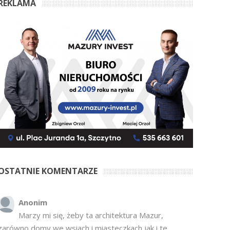
REKLAMA
OSTATNIE KOMENTARZE
Anonim
Marzy mi się, żeby ta architektura Mazur,
zarówno domy we wsiach i miasteczkach jak i te