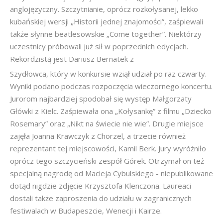
anglojęzyczny. Szczytnianie, oprócz rozkołysanej, lekko
kubańskiej wersji „Historii jednej znajomości”, zaśpiewali
także słynne beatlesowskie „Come together”. Niektórzy
uczestnicy próbowali już sił w poprzednich edycjach.
Rekordzistą jest Dariusz Bernatek z
Szydłowca, który w konkursie wziął udział po raz czwarty.
Wyniki podano podczas rozpoczęcia wieczornego koncertu.
Jurorom najbardziej spodobał się występ Małgorzaty
Główki z Kielc. Zaśpiewała ona „Kołysankę” z filmu „Dziecko
Rosemary” oraz „Nikt na świecie nie wie”. Drugie miejsce
zajęła Joanna Krawczyk z Chorzel, a trzecie również
reprezentant tej miejscowości, Kamil Berk. Jury wyróżniło
oprócz tego szczycieński zespół Górek. Otrzymał on też
specjalną nagrodę od Macieja Cybulskiego - niepublikowane
dotąd nigdzie zdjęcie Krzysztofa Klenczona. Laureaci
dostali także zaproszenia do udziału w zagranicznych
festiwalach w Budapeszcie, Wenecji i Kairze.