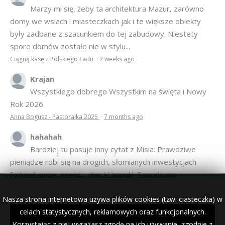
Anonim
Marzy mi się, żeby ta architektura Mazur, zarówno
domy we wsiach i miasteczkach jak i te większe obiekty
były zadbane z szacunkiem do tej zabudowy. Niestety
sporo domów zostało nie w stylu...
Ciągną kasę z Polskiego Ładu
·
2 weeks ago
Krajan
Wszystkiego dobrego Wszystkim na święta i Nowy
Rok 2026
Anna Bogusz - Pastorałka 2025
·
7 months ago
hahahah
Bardziej tu pasuje inny cytat z Misia: Prawdziwe
pieniądze robi się na drogich, słomianych inwestycjach
Podpisali umowę na wieżę - Kurek Mazurski
·
7 months ago
Nasza strona internetowa używa plików cookies (tzw. ciasteczka) w
celach statystycznych, reklamowych oraz funkcjonalnych.
Korzystając z niej wyrażasz zgodę na ich używanie, zgodnie z