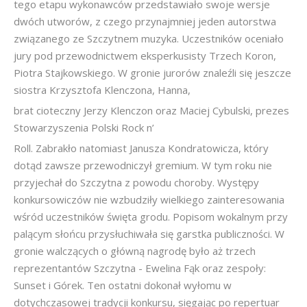
tego etapu wykonawców przedstawiało swoje wersje
dwóch utworów, z czego przynajmniej jeden autorstwa
związanego ze Szczytnem muzyka. Uczestników oceniało
jury pod przewodnictwem eksperkusisty Trzech Koron,
Piotra Stajkowskiego. W gronie jurorów znaleźli się jeszcze
siostra Krzysztofa Klenczona, Hanna,
brat cioteczny Jerzy Klenczon oraz Maciej Cybulski, prezes
Stowarzyszenia Polski Rock n’
Roll. Zabrakło natomiast Janusza Kondratowicza, który
dotąd zawsze przewodniczył gremium. W tym roku nie
przyjechał do Szczytna z powodu choroby. Występy
konkursowiczów nie wzbudziły wielkiego zainteresowania
wśród uczestników święta grodu. Popisom wokalnym przy
palącym słońcu przysłuchiwała się garstka publiczności. W
gronie walczących o główną nagrodę było aż trzech
reprezentantów Szczytna - Ewelina Fąk oraz zespoły:
Sunset i Górek. Ten ostatni dokonał wyłomu w
dotychczasowej tradycji konkursu, sięgając po repertuar